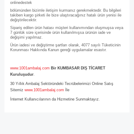
online
destek
bölümünden bizimle iletişim kurmanız gerekmektedir. Bu bilgileri
takiben kargo şirketi ile bize ulaştıracağınız hatalı ürün yenisi ile
değiştirilecektir.
Sipariş edilen ürün hatası müşteri kullanımından oluşmuşsa veya
7 günlük süre içerisinde ürün kullanılmışsa ürünün iade ve
değişimi yapılmaz.
Ürün iadesi ve değiştirme şartları olarak, 4077 sayılı Tüketicinin
Korunması Hakkında Kanun gereği uygulamalar esastır.
www.1001ambalaj.com
Bir KUMBASAR DIŞ TİCARET
Kuruluşudur
.
30 Yıllık Ambalaj Sektöründeki Tecrübelerimizi Online Satış
Sitemiz
www.1001ambalaj.com
İle
İnternet Kullanıcılarının da Hizmetine Sunmaktayız.