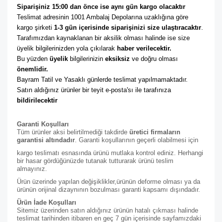
Siparişiniz 15:00 dan önce ise aynı gün kargo olacaktır
Teslimat adresinin 1001 Ambalaj Depolarına uzaklığına göre 
kargo şirketi
 1-3 gün içerisinde siparişinizi size ulaştıracaktır
. 
Tarafımızdan kaynaklanan bir aksilik olması halinde ise size 
üyelik bilgilerinizden yola çıkılarak 
haber verilecektir. 
Bu yüzden 
üyelik
 bilgilerinizin 
eksiksiz
 ve doğru olması 
önemlidir. 
Bayram Tatil ve Yasaklı günlerde teslimat yapılmamaktadır. 
Satın aldığınız ürünler bir teyit e-posta'sı ile tarafınıza 
bildirilecektir
Garanti Koşulları
Tüm ürünler aksi belirtilmediği takdirde
üretici firmaların
garantisi altındadır
. Garanti koşullarının geçerli olabilmesi için
kargo teslimatı esnasında ürünü mutlaka kontrol ediniz. Herhangi
bir hasar gördüğünüzde tutanak tutturarak ürünü teslim
almayınız.
Ürün üzerinde yapılan değişiklikler,ürünün deforme olması ya da
ürünün orijinal dizaynının bozulması garanti kapsamı dışındadır.
Ürün İade Koşulları
Sitemiz üzerinden satın aldığınız ürünün hatalı çıkması halinde
teslimat tarihinden itibaren en geç 7 gün içerisinde sayfamızdaki