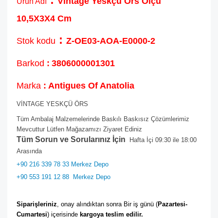
Vintage Yeskçü Örs Ölçü
Ürün Adı
10,5X3X4 Cm
:
Stok kodu
Z-OE03-AOA-E0000-2
Barkod
:
3806000001301
Marka
: Antigues Of Anatolia
VİNTAGE YESKÇÜ ÖRS
Tüm Ambalaj Malzemelerinde Baskılı Baskısız Çözümlerimiz
Mevcuttur Lütfen Mağazamızı Ziyaret Ediniz
Tüm Sorun ve Sorularınız İçin
Hafta İçi 09:30 ile 18:00
Arasında
+90 216 339 78 33 Merkez Depo
+90 553 191 12 88
Merkez Depo
Siparişleriniz
, onay alındıktan sonra Bir iş günü (
Pazartesi-
Cumartesi
) içerisinde 
kargoya teslim edilir. 