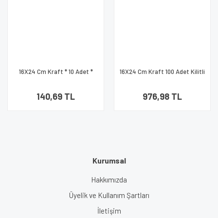
16X24 Cm Kraft * 10 Adet *
16X24 Cm Kraft 100 Adet Kilitli
Kilitli Doypack Torba 370 Gr
Doypack Torba 370 Gr /32/
/32/
140,69 TL
976,98 TL
Kurumsal
Hakkımızda
Üyelik ve Kullanım Şartları
İletişim