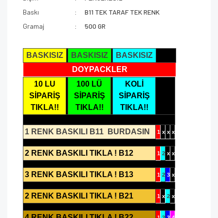
Baskı
B11 TEK TARAF TEK RENK
Gramaj
500 GR
BASKISIZ
BASKISIZ
BASKISIZ
DOYPACKLER
10 LU
100 LÜ
KOLİ
SİPARİŞ
SİPARİŞ
SİPARİŞ
TIKLA!!
TIKLA!!
TIKLA!!
1 RENK BASKILI B11 BURDASIN
1
x
x
x
2 RENK BASKILI TIKLA ! B12
1
2
x
x
3 RENK BASKILI TIKLA ! B13
1
2
3
x
2 RENK BASKILI TIKLA ! B21
1
x
2
x
4 RENK BASKILI TIKLA ! B22
1
2
3
4