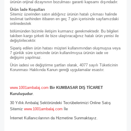
ürünün orijinal dizaynının bozulması garanti kapsamı dışındadır.
Ürün İade Koşulları
Sitemiz üzerinden satın aldığınız ürünün hatalı çıkması halinde
teslimat tarihinden itibaren en geç 7 gün içerisinde sayfamızdaki
online
destek
bölümünden bizimle iletişim kurmanız gerekmektedir. Bu bilgileri
takiben kargo şirketi ile bize ulaştıracağınız hatalı ürün yenisi ile
değiştirilecektir.
Sipariş edilen ürün hatası müşteri kullanımından oluşmuşsa veya
7 günlük süre içerisinde ürün kullanılmışsa ürünün iade ve
değişimi yapılmaz.
Ürün iadesi ve değiştirme şartları olarak, 4077 sayılı Tüketicinin
Korunması Hakkında Kanun gereği uygulamalar esastır.
www.1001ambalaj.com
Bir KUMBASAR DIŞ TİCARET
Kuruluşudur
.
30 Yıllık Ambalaj Sektöründeki Tecrübelerimizi Online Satış
Sitemiz
www.1001ambalaj.com
İle
İnternet Kullanıcılarının da Hizmetine Sunmaktayız.