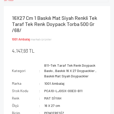
16X27 Cm 1 Baskılı Mat Siyah Renkli Tek
Taraf Tek Renk Doypack Torba 500 Gr
/68/
1001 Ambalaj
markalı ürünler
4.147,93 TL
B11-Tek Taraf Tek Renk Doypack
Kategori
Baskı
,
Baskılı 16 X 27 Doypackler
,
Baskılı Mat Siyah Doypackler
Marka
1001 Ambalaj
Stok Kodu
PCA10-LJ0SX-00E0-B11
Renk
MAT SİYAH
Ölçü
16 X 27 cm
Biçim
PENCERESİZ