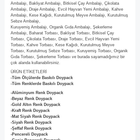
Ambalajı, Bakliyat Ambalajı, Bitkisel Çay Ambalajı, Çikolata
Ambalajı, Draje Ambalajı, Evcil Hayvan Yemi Ambalajı, Kahve
Ambalajı, Kese Kağıdı, Kurutulmuş Meyve Ambalajı, Kurutulmuş
Sebze Ambalajı,
Kuruyemiş Ambalajı, Organik Gıda Ambalajı, Şekerleme
Ambalajı, Baharat Torbası, Bakliyat Torbası, Bitkisel Çay
Torbası, Çikolata Torbası, Draje Torbası, Evcil Hayvan Yemi
Torbası, Kahve Torbası, Kese Kağıdı, Kurutulmuş Meyve
Torbası, Kurutulmuş Sebze Torbası, Kuruyemiş Torbası, Organik
Gıda Torbası, Şekerleme Torbası ve burada sayamadığımız bir
çok alanda kullanabilirsiniz.
ÜRÜN ETİKETLERİ
-Tüm Ölçülerde Baskılı Doypack
-Tüm Renklerde Baskılı Doypack
-Alüminyum Renk Doypack
-Beyaz
Renk Doypack
-Gold Altın
Renk Doypack
-Kraft
Renk Doypack
-Mat Siyah
Renk Doypack
-Siyah
Renk Doypack
-Şeffaf
Renk Doypack
-Pencereli Doypack