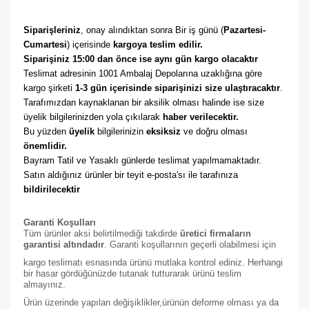
Siparişleriniz
, onay alındıktan sonra Bir iş günü (
Pazartesi-
Cumartesi
) içerisinde 
kargoya teslim edilir. 
Siparişiniz 15:00 dan önce ise aynı gün kargo olacaktır
Teslimat adresinin 1001 Ambalaj Depolarına uzaklığına göre 
kargo şirketi
 1-3 gün içerisinde siparişinizi size ulaştıracaktır
. 
Tarafımızdan kaynaklanan bir aksilik olması halinde ise size 
üyelik bilgilerinizden yola çıkılarak 
haber verilecektir. 
Bu yüzden 
üyelik
 bilgilerinizin 
eksiksiz
 ve doğru olması 
önemlidir. 
Bayram Tatil ve Yasaklı günlerde teslimat yapılmamaktadır. 
Satın aldığınız ürünler bir teyit e-posta'sı ile tarafınıza 
bildirilecektir
Garanti Koşulları
Tüm ürünler aksi belirtilmediği takdirde
üretici firmaların
garantisi altındadır
. Garanti koşullarının geçerli olabilmesi için
kargo teslimatı esnasında ürünü mutlaka kontrol ediniz. Herhangi
bir hasar gördüğünüzde tutanak tutturarak ürünü teslim
almayınız.
Ürün üzerinde yapılan değişiklikler,ürünün deforme olması ya da