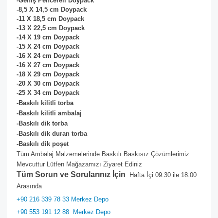
-Geniş Pencereli Doypack
-8,5 X 14,5 cm Doypack
-11 X 18,5 cm
Doypack
-13 X 22,5 cm
Doypack
-14 X 19 cm
Doypack
-15 X 24 cm
Doypack
-16 X 24 cm
Doypack
-16 X 27 cm
Doypack
-18 X 29 cm
Doypack
-20 X 30 cm
Doypack
-25 X 34 cm
Doypack
-Baskılı kilitli torba
-Baskılı kilitli ambalaj
-Baskılı dik torba
-Baskılı dik duran torba
-Baskılı dik poşet
Tüm Ambalaj Malzemelerinde Baskılı Baskısız Çözümlerimiz
Mevcuttur Lütfen Mağazamızı Ziyaret Ediniz
Tüm Sorun ve Sorularınız İçin
Hafta İçi 09:30 ile 18:00
Arasında
+90 216 339 78 33 Merkez Depo
+90 553 191 12 88
Merkez Depo