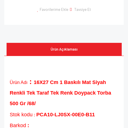
Favorilerime Ekle
Tavsiye Et
Ürün Açıklaması
:
16X27 Cm 1 Baskılı Mat Siyah
Ürün Adı
Renkli Tek Taraf Tek Renk Doypack Torba
500 Gr /68/
Stok kodu
PCA10-LJ0SX-00E0-B11
:
Barkod
: