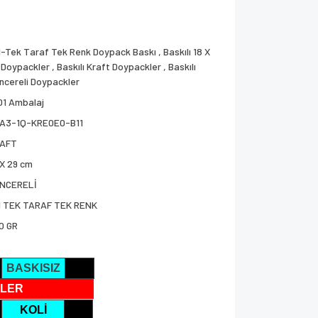
1-Tek Taraf Tek Renk Doypack Baskı
,
Baskılı 18 X
 Doypackler
,
Baskılı Kraft Doypackler
,
Baskılı
ncereli Doypackler
01 Ambalaj
A3-1Q-KRE0E0-B11
AFT
 X 29 cm
NCERELİ
1 TEK TARAF TEK RENK
0 GR
BASKISIZ
LER
KOLİ