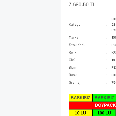
3.690,50 TL
B1
Kategori
29
Pe
Marka
10
Stok Kodu
PC
Renk
KR
Ölçü
18
Biçim
PE
Baskı
B1
Gramaj
75
BASKISIZ
BASKISIZ
DOYPACK
10 LU
100 LÜ