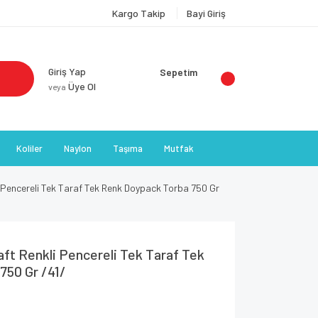
Kargo Takip
Bayi Giriş
Giriş Yap
Sepetim
Üye Ol
veya
Koliler
Naylon
Taşıma
Mutfak
i Pencereli Tek Taraf Tek Renk Doypack Torba 750 Gr
aft Renkli Pencereli Tek Taraf Tek
750 Gr /41/