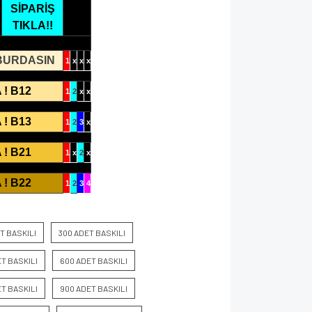
SİPARİŞ
TIKLA!!
 BURDASIN
1
x
x
x
 ! B12
1
2
x
x
 ! B13
1
2
3
x
 ! B21
1
x
2
x
 ! B22
1
2
3
4
T BASKILI
300 ADET BASKILI
T BASKILI
600 ADET BASKILI
T BASKILI
900 ADET BASKILI