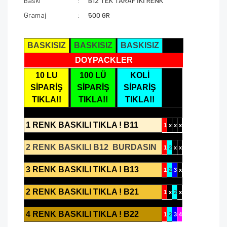
Baskı
B12 TEK TARAF İKİ RENK
Gramaj
500 GR
BASKISIZ
BASKISIZ
BASKISIZ
DOYPACKLER
10 LU
100 LÜ
KOLİ
SİPARİŞ
SİPARİŞ
SİPARİŞ
TIKLA!!
TIKLA!!
TIKLA!!
1 RENK BASKILI TIKLA ! B11
1
x
x
x
2 RENK BASKILI B12 BURDASIN
1
2
x
x
3 RENK BASKILI TIKLA ! B13
1
2
3
x
2 RENK BASKILI TIKLA ! B21
1
x
2
x
4 RENK BASKILI TIKLA ! B22
1
2
3
4