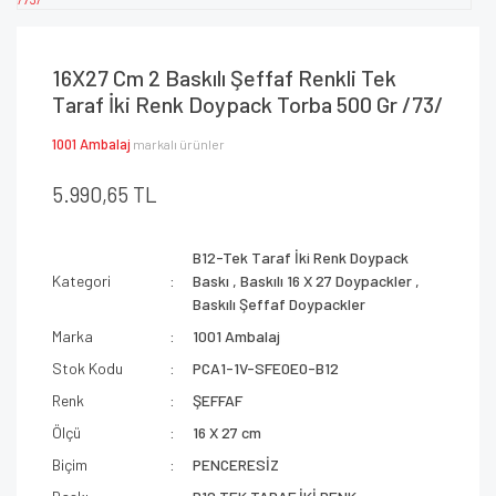
16X27 Cm 2 Baskılı Şeffaf Renkli Tek
Taraf İki Renk Doypack Torba 500 Gr /73/
1001 Ambalaj
markalı ürünler
5.990,65 TL
B12-Tek Taraf İki Renk Doypack
Kategori
Baskı
,
Baskılı 16 X 27 Doypackler
,
Baskılı Şeffaf Doypackler
Marka
1001 Ambalaj
Stok Kodu
PCA1-1V-SFE0E0-B12
Renk
ŞEFFAF
Ölçü
16 X 27 cm
Biçim
PENCERESİZ