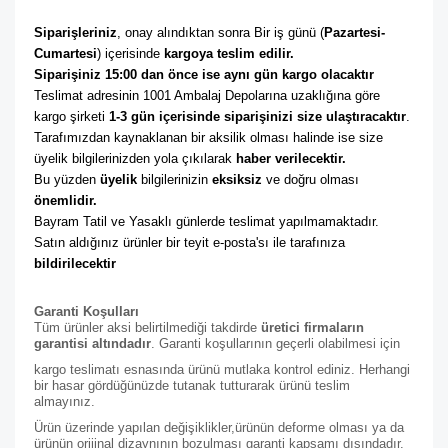
Siparişleriniz
, onay alındıktan sonra Bir iş günü (
Pazartesi-
Cumartesi
) içerisinde 
kargoya teslim edilir. 
Siparişiniz 15:00 dan önce ise aynı gün kargo olacaktır
Teslimat adresinin 1001 Ambalaj Depolarına uzaklığına göre 
kargo şirketi
 1-3 gün içerisinde siparişinizi size ulaştıracaktır
. 
Tarafımızdan kaynaklanan bir aksilik olması halinde ise size 
üyelik bilgilerinizden yola çıkılarak 
haber verilecektir. 
Bu yüzden 
üyelik
 bilgilerinizin 
eksiksiz
 ve doğru olması 
önemlidir. 
Bayram Tatil ve Yasaklı günlerde teslimat yapılmamaktadır. 
Satın aldığınız ürünler bir teyit e-posta'sı ile tarafınıza 
bildirilecektir
Garanti Koşulları
Tüm ürünler aksi belirtilmediği takdirde
üretici firmaların
garantisi altındadır
. Garanti koşullarının geçerli olabilmesi için
kargo teslimatı esnasında ürünü mutlaka kontrol ediniz. Herhangi
bir hasar gördüğünüzde tutanak tutturarak ürünü teslim
almayınız.
Ürün üzerinde yapılan değişiklikler,ürünün deforme olması ya da
ürünün orijinal dizaynının bozulması garanti kapsamı dışındadır.