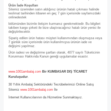
Ürün İade Koşulları
Sitemiz üzerinden satın aldığınız ürünün hatalı çıkması halinde
teslimat tarihinden itibaren en geç 7 gün içerisinde sayfamızdaki
online
destek
bölümünden bizimle iletişim kurmanız gerekmektedir. Bu bilgileri
takiben kargo şirketi ile bize ulaştıracağınız hatalı ürün yenisi ile
değiştirilecektir.
Sipariş edilen ürün hatası müşteri kullanımından oluşmuşsa veya
7 günlük süre içerisinde ürün kullanılmışsa ürünün iade ve
değişimi yapılmaz.
Ürün iadesi ve değiştirme şartları olarak, 4077 sayılı Tüketicinin
Korunması Hakkında Kanun gereği uygulamalar esastır.
www.1001ambalaj.com
Bir KUMBASAR DIŞ TİCARET
Kuruluşudur
.
30 Yıllık Ambalaj Sektöründeki Tecrübelerimizi Online Satış
Sitemiz
www.1001ambalaj.com
İle
İnternet Kullanıcılarının da Hizmetine Sunmaktayız.