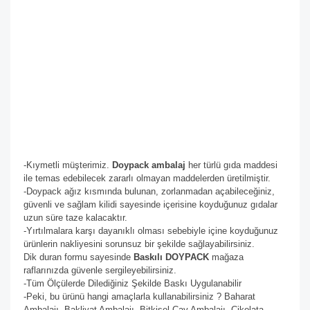
-Kıymetli müşterimiz.
Doypack ambalaj
her türlü gıda maddesi
ile temas edebilecek zararlı olmayan maddelerden üretilmiştir.
-Doypack ağız kısmında bulunan, zorlanmadan açabileceğiniz,
güvenli ve sağlam kilidi sayesinde içerisine koyduğunuz gıdalar
uzun süre taze kalacaktır.
-Yırtılmalara karşı dayanıklı olması sebebiyle içine koyduğunuz
ürünlerin nakliyesini sorunsuz bir şekilde sağlayabilirsiniz.
Dik duran formu sayesinde
Baskılı DOYPACK
mağaza
raflarınızda güvenle sergileyebilirsiniz.
-Tüm Ölçülerde Dilediğiniz Şekilde Baskı Uygulanabilir
-Peki, bu ürünü hangi amaçlarla kullanabilirsiniz ? Baharat
Ambalajı, Bakliyat Ambalajı, Bitkisel Çay Ambalajı, Çikolata