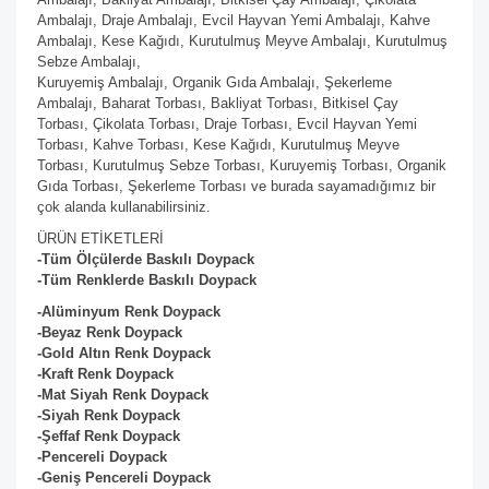
Ambalajı, Draje Ambalajı, Evcil Hayvan Yemi Ambalajı, Kahve
Ambalajı, Kese Kağıdı, Kurutulmuş Meyve Ambalajı, Kurutulmuş
Sebze Ambalajı,
Kuruyemiş Ambalajı, Organik Gıda Ambalajı, Şekerleme
Ambalajı, Baharat Torbası, Bakliyat Torbası, Bitkisel Çay
Torbası, Çikolata Torbası, Draje Torbası, Evcil Hayvan Yemi
Torbası, Kahve Torbası, Kese Kağıdı, Kurutulmuş Meyve
Torbası, Kurutulmuş Sebze Torbası, Kuruyemiş Torbası, Organik
Gıda Torbası, Şekerleme Torbası ve burada sayamadığımız bir
çok alanda kullanabilirsiniz.
ÜRÜN ETİKETLERİ
-Tüm Ölçülerde Baskılı Doypack
-Tüm Renklerde Baskılı Doypack
-Alüminyum Renk Doypack
-Beyaz
Renk Doypack
-Gold Altın
Renk Doypack
-Kraft
Renk Doypack
-Mat Siyah
Renk Doypack
-Siyah
Renk Doypack
-Şeffaf
Renk Doypack
-Pencereli Doypack
-Geniş Pencereli Doypack