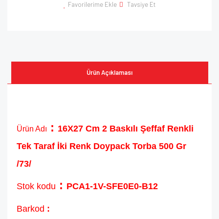
Favorilerime Ekle
Tavsiye Et
Ürün Açıklaması
:
16X27 Cm 2 Baskılı Şeffaf Renkli
Ürün Adı
Tek Taraf İki Renk Doypack Torba 500 Gr
/73/
:
Stok kodu
PCA1-1V-SFE0E0-B12
Barkod
: