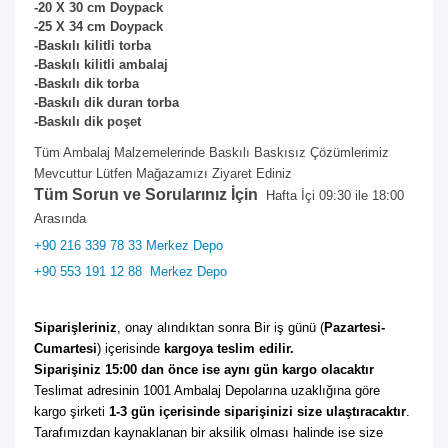
-20 X 30 cm
Doypack
-25 X 34 cm
Doypack
-Baskılı kilitli torba
-Baskılı kilitli ambalaj
-Baskılı dik torba
-Baskılı dik duran torba
-Baskılı dik poşet
Tüm Ambalaj Malzemelerinde Baskılı Baskısız Çözümlerimiz
Mevcuttur Lütfen Mağazamızı Ziyaret Ediniz
Tüm Sorun ve Sorularınız İçin
Hafta İçi 09:30 ile 18:00
Arasında
+90 216 339 78 33 Merkez Depo
+90 553 191 12 88
Merkez Depo
Siparişleriniz
, onay alındıktan sonra Bir iş günü (
Pazartesi-
Cumartesi
) içerisinde 
kargoya teslim edilir. 
Siparişiniz 15:00 dan önce ise aynı gün kargo olacaktır
Teslimat adresinin 1001 Ambalaj Depolarına uzaklığına göre 
kargo şirketi
 1-3 gün içerisinde siparişinizi size ulaştıracaktır
. 
Tarafımızdan kaynaklanan bir aksilik olması halinde ise size 