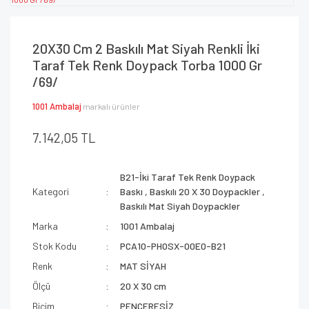
20X30 Cm 2 Baskılı Mat Siyah Renkli İki
Taraf Tek Renk Doypack Torba 1000 Gr
/69/
1001 Ambalaj
markalı ürünler
7.142,05 TL
B21-İki Taraf Tek Renk Doypack
Kategori
Baskı
,
Baskılı 20 X 30 Doypackler
,
Baskılı Mat Siyah Doypackler
Marka
1001 Ambalaj
Stok Kodu
PCA10-PH0SX-00E0-B21
Renk
MAT SİYAH
Ölçü
20 X 30 cm
Biçim
PENCERESİZ