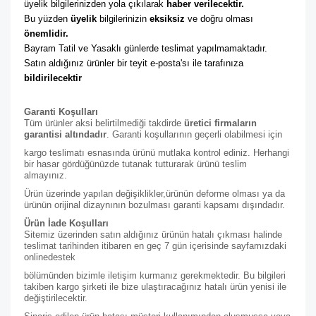
üyelik bilgilerinizden yola çıkılarak 
haber verilecektir. 
Bu yüzden 
üyelik
 bilgilerinizin 
eksiksiz
 ve doğru olması 
önemlidir. 
Bayram Tatil ve Yasaklı günlerde teslimat yapılmamaktadır. 
Satın aldığınız ürünler bir teyit e-posta'sı ile tarafınıza 
bildirilecektir
Garanti Koşulları
Tüm ürünler aksi belirtilmediği takdirde
üretici firmaların
garantisi altındadır
. Garanti koşullarının geçerli olabilmesi için
kargo teslimatı esnasında ürünü mutlaka kontrol ediniz. Herhangi
bir hasar gördüğünüzde tutanak tutturarak ürünü teslim
almayınız.
Ürün üzerinde yapılan değişiklikler,ürünün deforme olması ya da
ürünün orijinal dizaynının bozulması garanti kapsamı dışındadır.
Ürün İade Koşulları
Sitemiz üzerinden satın aldığınız ürünün hatalı çıkması halinde
teslimat tarihinden itibaren en geç 7 gün içerisinde sayfamızdaki
online
destek
bölümünden bizimle iletişim kurmanız gerekmektedir. Bu bilgileri
takiben kargo şirketi ile bize ulaştıracağınız hatalı ürün yenisi ile
değiştirilecektir.