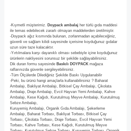
-Kıymetli müşterimiz.
Doypack ambalaj
her türlü gıda maddesi
ile temas edebilecek zararlı olmayan maddelerden üretilmiştir.
-Doypack ağız kısmında bulunan, zorlanmadan açabileceğiniz,
güvenli ve sağlam kilidi sayesinde içerisine koyduğunuz gıdalar
uzun süre taze kalacaktır.
-Yırtılmalara karşı dayanıklı olması sebebiyle içine koyduğunuz
ürünlerin nakliyesini sorunsuz bir şekilde sağlayabilirsiniz.
Dik duran formu sayesinde
Baskılı DOYPACK
mağaza
raflarınızda güvenle sergileyebilirsiniz.
-Tüm Ölçülerde Dilediğiniz Şekilde Baskı Uygulanabilir
-Peki, bu ürünü hangi amaçlarla kullanabilirsiniz ? Baharat
Ambalajı, Bakliyat Ambalajı, Bitkisel Çay Ambalajı, Çikolata
Ambalajı, Draje Ambalajı, Evcil Hayvan Yemi Ambalajı, Kahve
Ambalajı, Kese Kağıdı, Kurutulmuş Meyve Ambalajı, Kurutulmuş
Sebze Ambalajı,
Kuruyemiş Ambalajı, Organik Gıda Ambalajı, Şekerleme
Ambalajı, Baharat Torbası, Bakliyat Torbası, Bitkisel Çay
Torbası, Çikolata Torbası, Draje Torbası, Evcil Hayvan Yemi
Torbası, Kahve Torbası, Kese Kağıdı, Kurutulmuş Meyve
Torbası, Kurutulmuş Sebze Torbası, Kuruyemiş Torbası, Organik