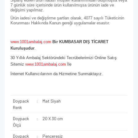
Sipariş edilen ürün hatası müşteri kullanımından oluşmuşsa veya
7 günlük süre içerisinde ürün kullanılmışsa ürünün iade ve
değişimi yapılmaz.
Ürün iadesi ve değiştirme şartları olarak, 4077 sayılı Tüketicinin
Korunması Hakkında Kanun gereği uygulamalar esastır.
www.1001ambalaj.com
Bir KUMBASAR DIŞ TİCARET
Kuruluşudur
.
30 Yıllık Ambalaj Sektöründeki Tecrübelerimizi Online Satış
Sitemiz
www.1001ambalaj.com
İle
İnternet Kullanıcılarının da Hizmetine Sunmaktayız.
Doypack
:
Mat Siyah
Renk
Doypack
:
20 X 30 cm
Ölçü
Doypack
:
Penceresiz