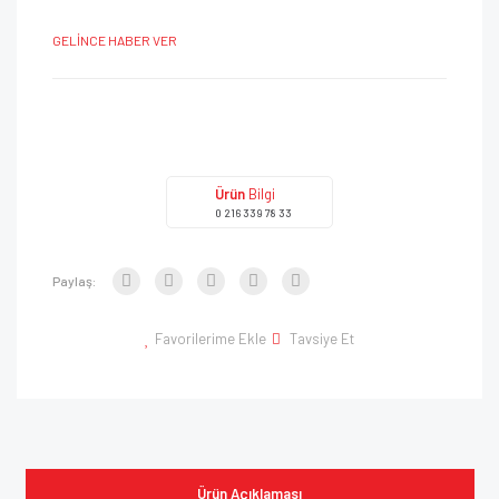
GELİNCE HABER VER
Ürün
Bilgi
0 216 339 78 33
Paylaş:
Favorilerime Ekle
Tavsiye Et
Ürün Açıklaması