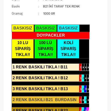
Baskı
B21 İKİ TARAF TEK RENK
Gramaj
1000 GR
BASKISIZ
BASKISIZ
BASKISIZ
DOYPACKLER
10 LU
100 LÜ
KOLİ
SİPARİŞ
SİPARİŞ
SİPARİŞ
TIKLA!!
TIKLA!!
TIKLA!!
1 RENK BASKILI TIKLA ! B11
1
x
x
x
2 RENK BASKILI TIKLA ! B12
1
2
x
x
3 RENK BASKILI TIKLA ! B13
1
2
3
x
2 RENK BASKILI B21 BURDASIN
1
x
2
x
4 RENK BASKILI TIKLA ! B22
1
2
3
4