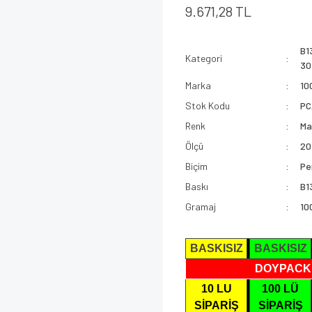
9.671,28 TL
B1
Kategori
30
Marka
10
Stok Kodu
PC
Renk
Ma
Ölçü
20
Biçim
Pe
Baskı
B1
Gramaj
10
BASKISIZ
BASKISIZ
DOYPACK
10 LU
100 LÜ
SİPARİŞ
SİPARİŞ