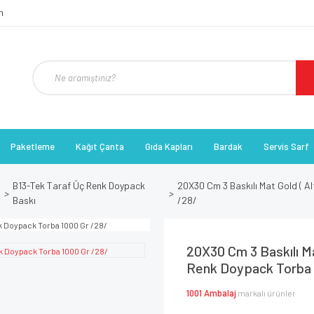
Paketleme
Kağıt Çanta
Gıda Kapları
Bardak
Servis Sarf
B13-Tek Taraf Üç Renk Doypack
20X30 Cm 3 Baskılı Mat Gold ( Al
Baskı
/28/
20X30 Cm 3 Baskılı Ma
Renk Doypack Torba 
1001 Ambalaj
markalı ürünler