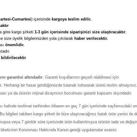
artesi-Cumartesi
) içerisinde 
kargoya teslim edilir. 
aktır
 göre kargo şirketi
 1-3 gün içerisinde siparişinizi size ulaştıracaktır
. 
 size üyelik bilgilerinizden yola çıkılarak 
haber verilecektir. 
sı 
önemlidir. 
tadır. 
 
bildirilecektir
arın garantisi altındadır
. Garanti koşullarının geçerli olabilmesi için
z. Herhangi bir hasar gördüğünüzde tutanak tutturarak ürünü teslim almayınız
ması ya da ürünün orijinal dizaynının bozulması garanti kapsamı dışındadır.
ı halinde teslimat tarihinden itibaren en geç 7 gün içerisinde sayfamızdaki on
ilgileri takiben kargo şirketi ile bize ulaştıracağınız hatalı ürün yenisi ile değ
şmuşsa veya 7 günlük süre içerisinde ürün kullanılmışsa ürünün iade ve değiş
ı Tüketicinin Korunması Hakkında Kanun gereği uygulamalar esastır.