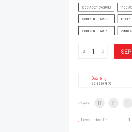
1300 ADET BASKILI
1400 A
1600 ADET BASKILI
1700 A
1900 ADET BASKILI
2000 A
SEP
Ürün
Bilgi
0 216 339 78 33
Paylaş:
Favorilerime Ekle