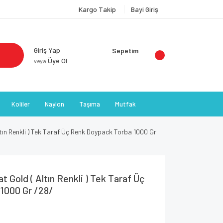
Kargo Takip
Bayi Giriş
Giriş Yap
Sepetim
Üye Ol
veya
Koliler
Naylon
Taşıma
Mutfak
tın Renkli ) Tek Taraf Üç Renk Doypack Torba 1000 Gr
t Gold ( Altın Renkli ) Tek Taraf Üç
1000 Gr /28/