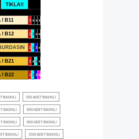
TIKLA!!
 ! B11
1
x
x
x
 ! B12
1
2
x
x
 BURDASIN
1
2
3
x
 ! B21
1
x
2
x
 ! B22
1
2
3
4
T BASKILI
300 ADET BASKILI
T BASKILI
600 ADET BASKILI
T BASKILI
900 ADET BASKILI
DET BASKILI
1200 ADET BASKILI