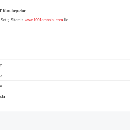
 Kuruluşudur
.
e Satış Sitemiz
www.1001ambalaj.com
İle
cm
z
m
skı