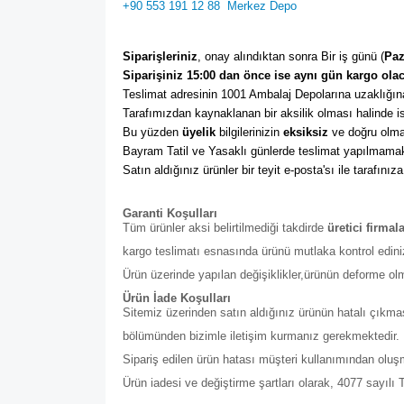
+90 553 191 12 88
Merkez Depo
Siparişleriniz
, onay alındıktan sonra Bir iş günü (
Paz
Siparişiniz 15:00 dan önce ise aynı gün kargo olac
Teslimat adresinin 1001 Ambalaj Depolarına uzaklığına
Tarafımızdan kaynaklanan bir aksilik olması halinde ise
Bu yüzden 
üyelik
 bilgilerinizin 
eksiksiz
 ve doğru olma
Bayram Tatil ve Yasaklı günlerde teslimat yapılmamak
Satın aldığınız ürünler bir teyit e-posta'sı ile tarafınıza
Garanti Koşulları
Tüm ürünler aksi belirtilmediği takdirde
üretici firmal
kargo teslimatı esnasında ürünü mutlaka kontrol edini
Ürün üzerinde yapılan değişiklikler,ürünün deforme ol
Ürün İade Koşulları
Sitemiz üzerinden satın aldığınız ürünün hatalı çıkmas
bölümünden bizimle iletişim kurmanız gerekmektedir. Bu b
Sipariş edilen ürün hatası müşteri kullanımından olu
Ürün iadesi ve değiştirme şartları olarak, 4077 sayıl