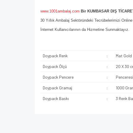
www.1001ambalaj.com
Bir KUMBASAR DIŞ TİCARET
30 Yıllık Ambalaj Sektöründeki Tecrübelerimizi Onlin
İnternet Kullanıcılarının da Hizmetine Sunmaktayız.
Doypack Renk
:
Mat Gold
Doypack Ölçü
:
20 X 30 
Doypack Pencere
:
Penceresi
Doypack Gramaj
:
1000 Gra
Doypack Baskı
:
3 Renk Ba