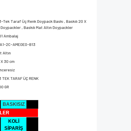
3-Tek Taraf Üç Renk Doypack Baskı
,
Baskılı 20 X
 Doypackler
,
Baskılı Mat Altın Doypackler
01 Ambalaj
A1-2C-AME0E0-B13
t Altın
 X 30 cm
nceresiz
3 TEK TARAF ÜÇ RENK
00 GR
BASKISIZ
LER
KOLİ
SİPARİŞ