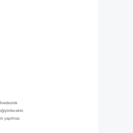
.
line
destek
iştirilecektir.
imi yapılmaz.