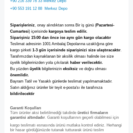
+90 216 339 78 33 Merkez Depo
+90 553 191 12 88
Merkez Depo
Siparişleriniz
, onay alındıktan sonra Bir iş günü (
Pazartesi-
Cumartesi
) içerisinde 
kargoya teslim edilir. 
Siparişiniz 15:00 dan önce ise aynı gün kargo olacaktır
Teslimat adresinin 1001 Ambalaj Depolarına uzaklığına göre 
kargo şirketi
 1-3 gün içerisinde siparişinizi size ulaştıracaktır
. 
Tarafımızdan kaynaklanan bir aksilik olması halinde ise size 
üyelik bilgilerinizden yola çıkılarak 
haber verilecektir. 
Bu yüzden 
üyelik
 bilgilerinizin 
eksiksiz
 ve doğru olması 
önemlidir. 
Bayram Tatil ve Yasaklı günlerde teslimat yapılmamaktadır. 
Satın aldığınız ürünler bir teyit e-posta'sı ile tarafınıza 
bildirilecektir
Garanti Koşulları
Tüm ürünler aksi belirtilmediği takdirde
üretici firmaların
garantisi altındadır
. Garanti koşullarının geçerli olabilmesi için
kargo teslimatı esnasında ürünü mutlaka kontrol ediniz. Herhangi
bir hasar gördüğünüzde tutanak tutturarak ürünü teslim