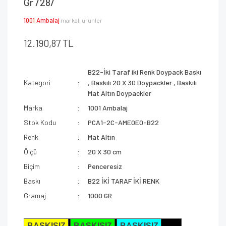
Gr /28/
1001 Ambalaj
markalı ürünler
12.190,87 TL
B22-İki Taraf iki Renk Doypack Baskı
Kategori
,
Baskılı 20 X 30 Doypackler
,
Baskılı
Mat Altın Doypackler
Marka
1001 Ambalaj
Stok Kodu
PCA1-2C-AME0E0-B22
Renk
Mat Altın
Ölçü
20 X 30 cm
Biçim
Penceresiz
Baskı
B22 İKİ TARAF İKİ RENK
Gramaj
1000 GR
BASKISIZ
BASKISIZ
BASKISIZ