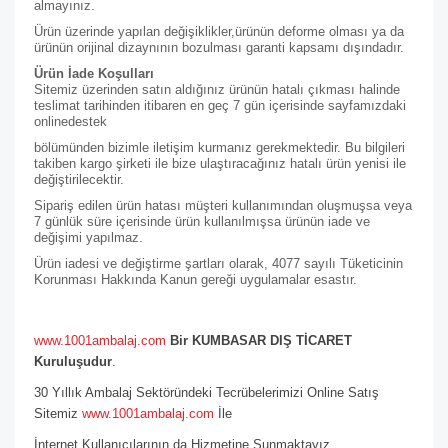
almayınız.
Ürün üzerinde yapılan değişiklikler,ürünün deforme olması ya da
ürünün orijinal dizaynının bozulması garanti kapsamı dışındadır.
Ürün İade Koşulları
Sitemiz üzerinden satın aldığınız ürünün hatalı çıkması halinde
teslimat tarihinden itibaren en geç 7 gün içerisinde sayfamızdaki
online
destek
bölümünden bizimle iletişim kurmanız gerekmektedir. Bu bilgileri
takiben kargo şirketi ile bize ulaştıracağınız hatalı ürün yenisi ile
değiştirilecektir.
Sipariş edilen ürün hatası müşteri kullanımından oluşmuşsa veya
7 günlük süre içerisinde ürün kullanılmışsa ürünün iade ve
değişimi yapılmaz.
Ürün iadesi ve değiştirme şartları olarak, 4077 sayılı Tüketicinin
Korunması Hakkında Kanun gereği uygulamalar esastır.
www.1001ambalaj.com
Bir KUMBASAR DIŞ TİCARET
Kuruluşudur
.
30 Yıllık Ambalaj Sektöründeki Tecrübelerimizi Online Satış
Sitemiz
www.1001ambalaj.com
İle
İnternet Kullanıcılarının da Hizmetine Sunmaktayız.