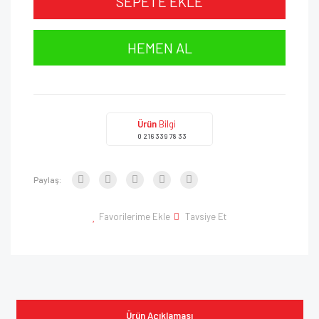
SEPETE EKLE
HEMEN AL
Ürün
Bilgi
0 216 339 78 33
Paylaş:
Favorilerime Ekle
Tavsiye Et
Ürün Açıklaması