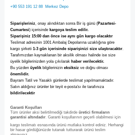
+90 553 191 12 88
Merkez Depo
Siparişleriniz
, onay alındıktan sonra Bir iş günü (
Pazartesi-
Cumartesi
) içerisinde 
kargoya teslim edilir. 
Siparişiniz 15:00 dan önce ise aynı gün kargo olacaktır
Teslimat adresinin 1001 Ambalaj Depolarına uzaklığına göre 
kargo şirketi
 1-3 gün içerisinde siparişinizi size ulaştıracaktır
. 
Tarafımızdan kaynaklanan bir aksilik olması halinde ise size 
üyelik bilgilerinizden yola çıkılarak 
haber verilecektir. 
Bu yüzden 
üyelik
 bilgilerinizin 
eksiksiz
 ve doğru olması 
önemlidir. 
Bayram Tatil ve Yasaklı günlerde teslimat yapılmamaktadır. 
Satın aldığınız ürünler bir teyit e-posta'sı ile tarafınıza 
bildirilecektir
Garanti Koşulları
Tüm ürünler aksi belirtilmediği takdirde
üretici firmaların
garantisi altındadır
. Garanti koşullarının geçerli olabilmesi için
kargo teslimatı esnasında ürünü mutlaka kontrol ediniz. Herhangi
bir hasar gördüğünüzde tutanak tutturarak ürünü teslim
almayınız.