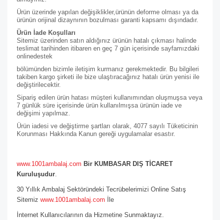
Ürün üzerinde yapılan değişiklikler,ürünün deforme olması ya da
ürünün orijinal dizaynının bozulması garanti kapsamı dışındadır.
Ürün İade Koşulları
Sitemiz üzerinden satın aldığınız ürünün hatalı çıkması halinde
teslimat tarihinden itibaren en geç 7 gün içerisinde sayfamızdaki
online
destek
bölümünden bizimle iletişim kurmanız gerekmektedir. Bu bilgileri
takiben kargo şirketi ile bize ulaştıracağınız hatalı ürün yenisi ile
değiştirilecektir.
Sipariş edilen ürün hatası müşteri kullanımından oluşmuşsa veya
7 günlük süre içerisinde ürün kullanılmışsa ürünün iade ve
değişimi yapılmaz.
Ürün iadesi ve değiştirme şartları olarak, 4077 sayılı Tüketicinin
Korunması Hakkında Kanun gereği uygulamalar esastır.
www.1001ambalaj.com
Bir KUMBASAR DIŞ TİCARET
Kuruluşudur
.
30 Yıllık Ambalaj Sektöründeki Tecrübelerimizi Online Satış
Sitemiz
www.1001ambalaj.com
İle
İnternet Kullanıcılarının da Hizmetine Sunmaktayız.