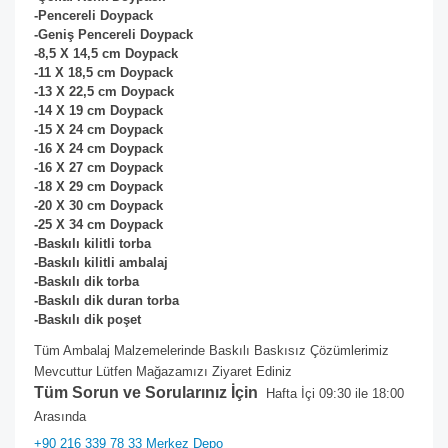
-Pencereli Doypack
-Geniş Pencereli Doypack
-8,5 X 14,5 cm Doypack
-11 X 18,5 cm
Doypack
-13 X 22,5 cm
Doypack
-14 X 19 cm
Doypack
-15 X 24 cm
Doypack
-16 X 24 cm
Doypack
-16 X 27 cm
Doypack
-18 X 29 cm
Doypack
-20 X 30 cm
Doypack
-25 X 34 cm
Doypack
-Baskılı kilitli torba
-Baskılı kilitli ambalaj
-Baskılı dik torba
-Baskılı dik duran torba
-Baskılı dik poşet
Tüm Ambalaj Malzemelerinde Baskılı Baskısız Çözümlerimiz
Mevcuttur Lütfen Mağazamızı Ziyaret Ediniz
Tüm Sorun ve Sorularınız İçin
Hafta İçi 09:30 ile 18:00
Arasında
+90 216 339 78 33 Merkez Depo