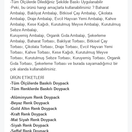
-Tüm Ölçülerde Dilediğiniz Şekilde Baskı Uygulanabilir
-Peki, bu ürünü hangi amaçlarla kullanabilirsiniz ? Baharat
Ambalajı, Bakliyat Ambalajı, Bitkisel Çay Ambalajı, Çikolata
Ambalajı, Draje Ambalajı, Evcil Hayvan Yemi Ambalajı, Kahve
Ambalajı, Kese Kağıdı, Kurutulmuş Meyve Ambalajı, Kurutulmuş
Sebze Ambalajı,
Kuruyemiş Ambalajı, Organik Gıda Ambalajı, Şekerleme
Ambalajı, Baharat Torbası, Bakliyat Torbası, Bitkisel Çay
Torbası, Çikolata Torbası, Draje Torbası, Evcil Hayvan Yemi
Torbası, Kahve Torbası, Kese Kağıdı, Kurutulmuş Meyve
Torbası, Kurutulmuş Sebze Torbası, Kuruyemiş Torbası, Organik
Gıda Torbası, Şekerleme Torbası ve burada sayamadığımız bir
çok alanda kullanabilirsiniz.
ÜRÜN ETİKETLERİ
-Tüm Ölçülerde Baskılı Doypack
-Tüm Renklerde Baskılı Doypack
-Alüminyum Renk Doypack
-Beyaz
Renk Doypack
-Gold Altın
Renk Doypack
-Kraft
Renk Doypack
-Mat Siyah
Renk Doypack
-Siyah
Renk Doypack
-Şeffaf
Renk Doypack