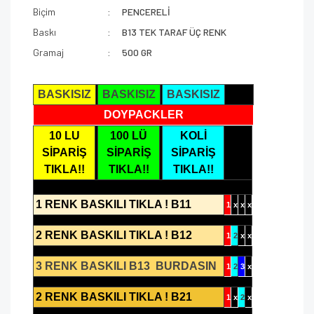
Biçim
PENCERELİ
Baskı
B13 TEK TARAF ÜÇ RENK
Gramaj
500 GR
BASKISIZ
BASKISIZ
BASKISIZ
DOYPACKLER
10 LU
100 LÜ
KOLİ
SİPARİŞ
SİPARİŞ
SİPARİŞ
TIKLA!!
TIKLA!!
TIKLA!!
1 RENK BASKILI TIKLA ! B11
1
x
x
x
2 RENK BASKILI TIKLA ! B12
1
2
x
x
3 RENK BASKILI B13 BURDASIN
1
2
3
x
2 RENK BASKILI TIKLA ! B21
1
x
2
x