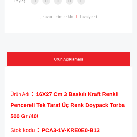
Paylaş:
Favorilerime Ekle
Tavsiye Et
Ürün Açıklaması
:
16X27 Cm 3 Baskılı Kraft Renkli
Ürün Adı
Pencereli Tek Taraf Üç Renk Doypack Torba
500 Gr /40/
:
Stok kodu
PCA3-1V-KRE0E0-B13