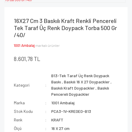
16X27 Cm 3 Baskılı Kraft Renkli Pencereli
Tek Taraf Üç Renk Doypack Torba 500 Gr
/40/
1001 Ambalaj
markalı ürünler
8.601,78 TL
B13-Tek Taraf Üç Renk Doypack
Baskı
,
Baskılı 16 X 27 Doypackler
,
Kategori
Baskılı Kraft Doypackler
,
Baskılı
Pencereli Doypackler
Marka
1001 Ambalaj
Stok Kodu
PCA3-1V-KRE0E0-B13
Renk
KRAFT
Ölçü
16 X 27 cm