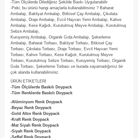
-Tüm Ölçülerde Dilediğiniz Şekilde Baskı Uygulanabilir
-Peki, bu ürünü hangi amaçlarla kullanabilirsiniz ? Baharat
Ambalajı, Bakliyat Ambalajı, Bitkisel Çay Ambalajı, Çikolata
Ambalajı, Draje Ambalajı, Evcil Hayvan Yemi Ambalajı, Kahve
Ambalajı, Kese Kağıdı, Kurutulmuş Meyve Ambalajı, Kurutulmuş
Sebze Ambalajı,
Kuruyemiş Ambalajı, Organik Gıda Ambalajı, Şekerleme
Ambalajı, Baharat Torbası, Bakliyat Torbası, Bitkisel Çay
Torbası, Çikolata Torbası, Draje Torbası, Evcil Hayvan Yemi
Torbası, Kahve Torbası, Kese Kağıdı, Kurutulmuş Meyve
Torbası, Kurutulmuş Sebze Torbası, Kuruyemiş Torbası, Organik
Gıda Torbası, Şekerleme Torbası ve burada sayamadığımız bir
çok alanda kullanabilirsiniz.
ÜRÜN ETİKETLERİ
-Tüm Ölçülerde Baskılı Doypack
-Tüm Renklerde Baskılı Doypack
-Alüminyum Renk Doypack
-Beyaz
Renk Doypack
-Gold Altın
Renk Doypack
-Kraft
Renk Doypack
-Mat Siyah
Renk Doypack
-Siyah
Renk Doypack
-Şeffaf
Renk Doypack