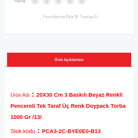
Paylaş:
Favorilerime Ekle
Tavsiye Et
Ürün Açıklaması
:
20X30 Cm 3 Baskılı Beyaz Renkli
Ürün Adı
Pencereli Tek Taraf Üç Renk Doypack Torba
1000 Gr /13/
:
Stok kodu
PCA3-2C-BYE0E0-B13