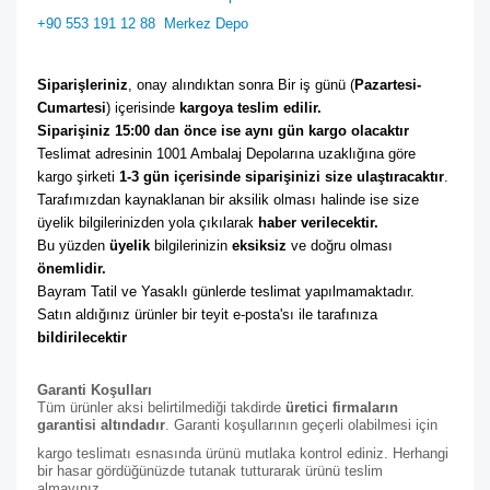
+90 553 191 12 88
Merkez Depo
Siparişleriniz
, onay alındıktan sonra Bir iş günü (
Pazartesi-
Cumartesi
) içerisinde 
kargoya teslim edilir. 
Siparişiniz 15:00 dan önce ise aynı gün kargo olacaktır
Teslimat adresinin 1001 Ambalaj Depolarına uzaklığına göre 
kargo şirketi
 1-3 gün içerisinde siparişinizi size ulaştıracaktır
. 
Tarafımızdan kaynaklanan bir aksilik olması halinde ise size 
üyelik bilgilerinizden yola çıkılarak 
haber verilecektir. 
Bu yüzden 
üyelik
 bilgilerinizin 
eksiksiz
 ve doğru olması 
önemlidir. 
Bayram Tatil ve Yasaklı günlerde teslimat yapılmamaktadır. 
Satın aldığınız ürünler bir teyit e-posta'sı ile tarafınıza 
bildirilecektir
Garanti Koşulları
Tüm ürünler aksi belirtilmediği takdirde
üretici firmaların
garantisi altındadır
. Garanti koşullarının geçerli olabilmesi için
kargo teslimatı esnasında ürünü mutlaka kontrol ediniz. Herhangi
bir hasar gördüğünüzde tutanak tutturarak ürünü teslim
almayınız.