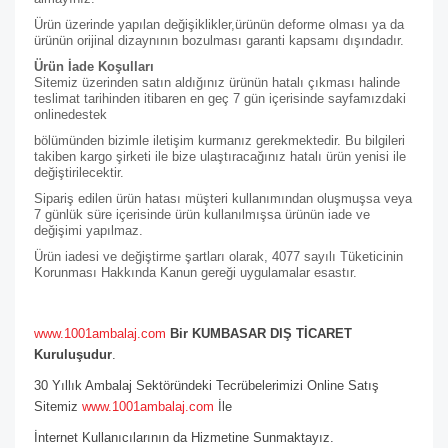
Ürün üzerinde yapılan değişiklikler,ürünün deforme olması ya da
ürünün orijinal dizaynının bozulması garanti kapsamı dışındadır.
Ürün İade Koşulları
Sitemiz üzerinden satın aldığınız ürünün hatalı çıkması halinde
teslimat tarihinden itibaren en geç 7 gün içerisinde sayfamızdaki
online
destek
bölümünden bizimle iletişim kurmanız gerekmektedir. Bu bilgileri
takiben kargo şirketi ile bize ulaştıracağınız hatalı ürün yenisi ile
değiştirilecektir.
Sipariş edilen ürün hatası müşteri kullanımından oluşmuşsa veya
7 günlük süre içerisinde ürün kullanılmışsa ürünün iade ve
değişimi yapılmaz.
Ürün iadesi ve değiştirme şartları olarak, 4077 sayılı Tüketicinin
Korunması Hakkında Kanun gereği uygulamalar esastır.
www.1001ambalaj.com
Bir KUMBASAR DIŞ TİCARET
Kuruluşudur
.
30 Yıllık Ambalaj Sektöründeki Tecrübelerimizi Online Satış
Sitemiz
www.1001ambalaj.com
İle
İnternet Kullanıcılarının da Hizmetine Sunmaktayız.