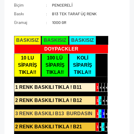
Biçim
PENCERELİ
Baskı
B13 TEK TARAF ÜÇ RENK
Gramaj
1000 GR
BASKISIZ
BASKISIZ
BASKISIZ
DOYPACKLER
10 LU
100 LÜ
KOLİ
SİPARİŞ
SİPARİŞ
SİPARİŞ
TIKLA!!
TIKLA!!
TIKLA!!
1 RENK BASKILI TIKLA ! B11
1
x
x
x
2 RENK BASKILI TIKLA ! B12
1
2
x
x
3 RENK BASKILI B13 BURDASIN
1
2
3
x
2 RENK BASKILI TIKLA ! B21
1
x
2
x