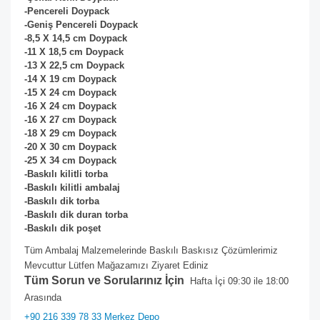
-Pencereli Doypack
-Geniş Pencereli Doypack
-8,5 X 14,5 cm Doypack
-11 X 18,5 cm
Doypack
-13 X 22,5 cm
Doypack
-14 X 19 cm
Doypack
-15 X 24 cm
Doypack
-16 X 24 cm
Doypack
-16 X 27 cm
Doypack
-18 X 29 cm
Doypack
-20 X 30 cm
Doypack
-25 X 34 cm
Doypack
-Baskılı kilitli torba
-Baskılı kilitli ambalaj
-Baskılı dik torba
-Baskılı dik duran torba
-Baskılı dik poşet
Tüm Ambalaj Malzemelerinde Baskılı Baskısız Çözümlerimiz
Mevcuttur Lütfen Mağazamızı Ziyaret Ediniz
Tüm Sorun ve Sorularınız İçin
Hafta İçi 09:30 ile 18:00
Arasında
+90 216 339 78 33 Merkez Depo