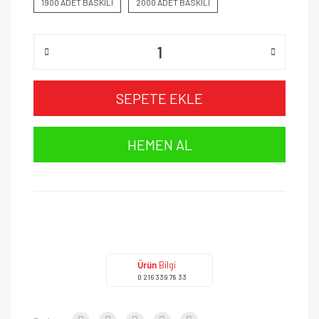
1900 ADET BASKILI
2000 ADET BASKILI
SEPETE EKLE
HEMEN AL
Ürün
Bilgi
0 216 339 78 33