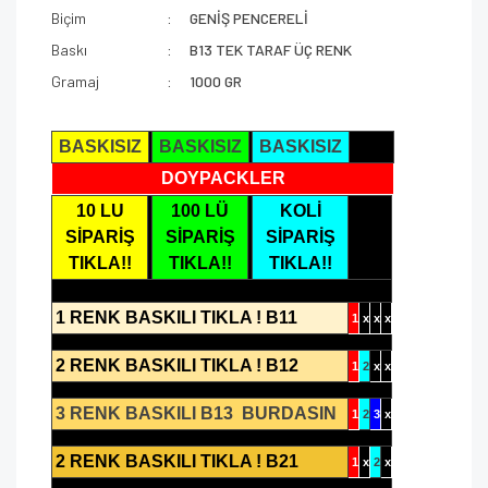
Biçim
GENİŞ PENCERELİ
Baskı
B13 TEK TARAF ÜÇ RENK
Gramaj
1000 GR
BASKISIZ
BASKISIZ
BASKISIZ
DOYPACKLER
10 LU
100 LÜ
KOLİ
SİPARİŞ
SİPARİŞ
SİPARİŞ
TIKLA!!
TIKLA!!
TIKLA!!
1 RENK BASKILI TIKLA ! B11
1
x
x
x
2 RENK BASKILI TIKLA ! B12
1
2
x
x
3 RENK BASKILI B13 BURDASIN
1
2
3
x
2 RENK BASKILI TIKLA ! B21
1
x
2
x