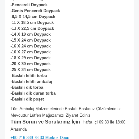
-Pencereli Doypack
-Geniş Pencereli Doypack
-8,5 X 14,5 cm Doypack
-11 X 18,5 cm
Doypack
-13 X 22,5 cm
Doypack
-14 X 19 cm
Doypack
-15 X 24 cm
Doypack
-16 X 24 cm
Doypack
-16 X 27 cm
Doypack
-18 X 29 cm
Doypack
-20 X 30 cm
Doypack
-25 X 34 cm
Doypack
-Baskılı kilitli torba
-Baskılı kilitli ambalaj
-Baskılı dik torba
-Baskılı dik duran torba
-Baskılı dik poşet
Tüm Ambalaj Malzemelerinde Baskılı Baskısız Çözümlerimiz
Mevcuttur Lütfen Mağazamızı Ziyaret Ediniz
Tüm Sorun ve Sorularınız İçin
Hafta İçi 09:30 ile 18:00
Arasında
+90 216 339 78 33 Merkez Depo