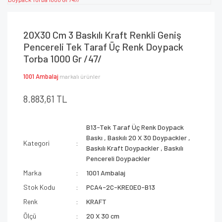
20X30 Cm 3 Baskılı Kraft Renkli Geniş
Pencereli Tek Taraf Üç Renk Doypack
Torba 1000 Gr /47/
1001 Ambalaj
markalı ürünler
8.883,61 TL
B13-Tek Taraf Üç Renk Doypack
Baskı
,
Baskılı 20 X 30 Doypackler
,
Kategori
Baskılı Kraft Doypackler
,
Baskılı
Pencereli Doypackler
Marka
1001 Ambalaj
Stok Kodu
PCA4-2C-KRE0E0-B13
Renk
KRAFT
Ölçü
20 X 30 cm