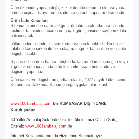
Ürün üzerinde yapılan değişiklikler,ürünün deforme olması ya da
ürünün orijinal dizaynının bozulması garanti kapsamı dışındadır.
Ürün İade Koşulları
Sitemiz üzerinden satın aldığınız ürünün hatalı çıkması halinde
teslimat tarihinden itibaren en geç 7 gün içerisinde sayfamızdaki
online
destek
bölümünden bizimle iletişim kurmanız gerekmektedir. Bu bilgileri
takiben kargo şirketi ile bize ulaştıracağınız hatalı ürün yenisi ile
değiştirilecektir.
Sipariş edilen ürün hatası müşteri kullanımından oluşmuşsa veya
7 günlük süre içerisinde ürün kullanılmışsa ürünün iade ve
değişimi yapılmaz.
Ürün iadesi ve değiştirme şartları olarak, 4077 sayılı Tüketicinin
Korunması Hakkında Kanun gereği uygulamalar esastır.
www.1001ambalaj.com
Bir KUMBASAR DIŞ TİCARET
Kuruluşudur
.
30 Yıllık Ambalaj Sektöründeki Tecrübelerimizi Online Satış
Sitemiz
www.1001ambalaj.com
İle
İnternet Kullanıcılarının da Hizmetine Sunmaktayız.