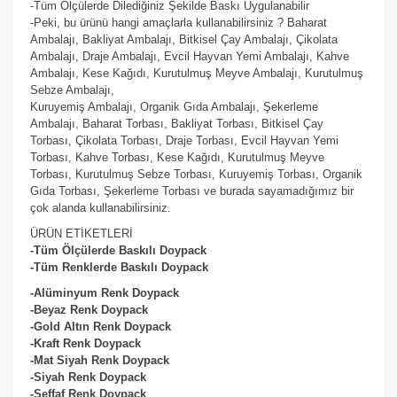
-Tüm Ölçülerde Dilediğiniz Şekilde Baskı Uygulanabilir
-Peki, bu ürünü hangi amaçlarla kullanabilirsiniz ? Baharat
Ambalajı, Bakliyat Ambalajı, Bitkisel Çay Ambalajı, Çikolata
Ambalajı, Draje Ambalajı, Evcil Hayvan Yemi Ambalajı, Kahve
Ambalajı, Kese Kağıdı, Kurutulmuş Meyve Ambalajı, Kurutulmuş
Sebze Ambalajı,
Kuruyemiş Ambalajı, Organik Gıda Ambalajı, Şekerleme
Ambalajı, Baharat Torbası, Bakliyat Torbası, Bitkisel Çay
Torbası, Çikolata Torbası, Draje Torbası, Evcil Hayvan Yemi
Torbası, Kahve Torbası, Kese Kağıdı, Kurutulmuş Meyve
Torbası, Kurutulmuş Sebze Torbası, Kuruyemiş Torbası, Organik
Gıda Torbası, Şekerleme Torbası ve burada sayamadığımız bir
çok alanda kullanabilirsiniz.
ÜRÜN ETİKETLERİ
-Tüm Ölçülerde Baskılı Doypack
-Tüm Renklerde Baskılı Doypack
-Alüminyum Renk Doypack
-Beyaz
Renk Doypack
-Gold Altın
Renk Doypack
-Kraft
Renk Doypack
-Mat Siyah
Renk Doypack
-Siyah
Renk Doypack
-Şeffaf
Renk Doypack