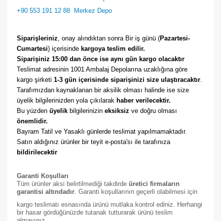
+90 553 191 12 88
Merkez Depo
Siparişleriniz
, onay alındıktan sonra Bir iş günü (
Pazartesi-
Cumartesi
) içerisinde 
kargoya teslim edilir. 
Siparişiniz 15:00 dan önce ise aynı gün kargo olacaktır
Teslimat adresinin 1001 Ambalaj Depolarına uzaklığına göre 
kargo şirketi
 1-3 gün içerisinde siparişinizi size ulaştıracaktır
. 
Tarafımızdan kaynaklanan bir aksilik olması halinde ise size 
üyelik bilgilerinizden yola çıkılarak 
haber verilecektir. 
Bu yüzden 
üyelik
 bilgilerinizin 
eksiksiz
 ve doğru olması 
önemlidir. 
Bayram Tatil ve Yasaklı günlerde teslimat yapılmamaktadır. 
Satın aldığınız ürünler bir teyit e-posta'sı ile tarafınıza 
bildirilecektir
Garanti Koşulları
Tüm ürünler aksi belirtilmediği takdirde
üretici firmaların
garantisi altındadır
. Garanti koşullarının geçerli olabilmesi için
kargo teslimatı esnasında ürünü mutlaka kontrol ediniz. Herhangi
bir hasar gördüğünüzde tutanak tutturarak ürünü teslim
almayınız.