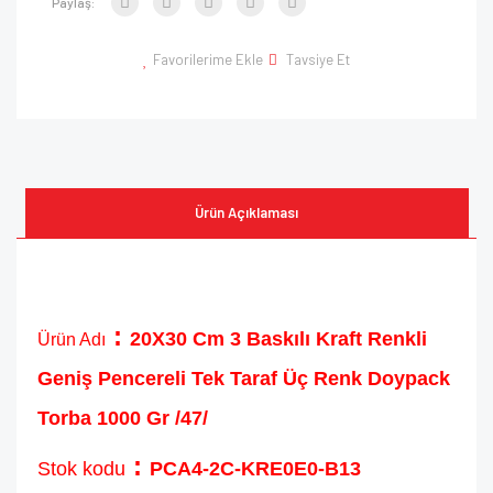
Paylaş:
Favorilerime Ekle
Tavsiye Et
Ürün Açıklaması
:
20X30 Cm 3 Baskılı Kraft Renkli
Ürün Adı
Geniş Pencereli Tek Taraf Üç Renk Doypack
Torba 1000 Gr /47/
:
Stok kodu
PCA4-2C-KRE0E0-B13