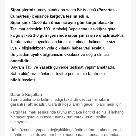
Siparişleriniz
, onay alındıktan sonra Bir iş günü (
Pazartesi-
Cumartesi
) içerisinde 
kargoya teslim edilir. 
Siparişiniz 15:00 dan önce ise aynı gün kargo olacaktır
Teslimat adresinin 1001 Ambalaj Depolarına uzaklığına göre 
kargo şirketi
 1-3 gün içerisinde siparişinizi size ulaştıracaktır
. 
Tarafımızdan kaynaklanan bir aksilik olması halinde ise size 
üyelik bilgilerinizden yola çıkılarak 
haber verilecektir. 
Bu yüzden 
üyelik
 bilgilerinizin 
eksiksiz
 ve doğru olması 
önemlidir. 
Bayram Tatil ve Yasaklı günlerde teslimat yapılmamaktadır. 
Satın aldığınız ürünler bir teyit e-posta'sı ile tarafınıza 
bildirilecektir
Garanti Koşulları
Tüm ürünler aksi belirtilmediği takdirde
üretici firmaların
garantisi altındadır
. Garanti koşullarının geçerli olabilmesi için
kargo teslimatı esnasında ürünü mutlaka kontrol ediniz. Herhangi
bir hasar gördüğünüzde tutanak tutturarak ürünü teslim
almayınız.
Ürün üzerinde yapılan değişiklikler,ürünün deforme olması ya da
ürünün orijinal dizaynının bozulması garanti kapsamı dışındadır.