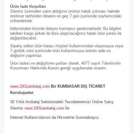
Ürün İade Koşulları
Sitemiz üzerinden satın aldığınız ürünün hatalı çıkması halinde
teslimat tarihinden itibaren en geç 7 gün içerisinde sayfamızdaki
online
destek
bölümünden bizimle iletişim kurmanız gerekmektedir. Bu bilgileri
takiben kargo şirketi ile bize ulaştıracağınız hatalı ürün yenisi ile
değiştirilecektir.
Sipariş edilen ürün hatası müşteri kullanımından oluşmuşsa veya
7 günlük süre içerisinde ürün kullanılmışsa ürünün iade ve
değişimi yapılmaz.
Ürün iadesi ve değiştirme şartları olarak, 4077 sayılı Tüketicinin
Korunması Hakkında Kanun gereği uygulamalar esastır.
www.1001ambalaj.com
Bir KUMBASAR DIŞ TİCARET
Kuruluşudur
.
30 Yıllık Ambalaj Sektöründeki Tecrübelerimizi Online Satış
Sitemiz
www.1001ambalaj.com
İle
İnternet Kullanıcılarının da Hizmetine Sunmaktayız.