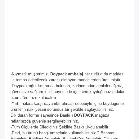
-Kıymetli müşterimiz.
Doypack ambalaj
her türlü gıda maddesi
ile temas edebilecek zararlı olmayan maddelerden üretilmiştir.
-Doypack ağız kısmında bulunan, zorlanmadan açabileceğiniz,
güvenli ve sağlam kilidi sayesinde içerisine koyduğunuz gıdalar
uzun süre taze kalacaktır.
-Yırtılmalara karşı dayanıklı olması sebebiyle içine koyduğunuz
ürünlerin nakliyesini sorunsuz bir şekilde sağlayabilirsiniz.
Dik duran formu sayesinde
Baskılı DOYPACK
mağaza
raflarınızda güvenle sergileyebilirsiniz.
-Tüm Ölçülerde Dilediğiniz Şekilde Baskı Uygulanabilir
-Peki, bu ürünü hangi amaçlarla kullanabilirsiniz ? Baharat
Ambalajı, Bakliyat Ambalajı, Bitkisel Çay Ambalajı, Çikolata