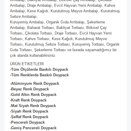
Ambalajı, Draje Ambalajı, Evcil Hayvan Yemi Ambalajı, Kahve
Ambalajı, Kese Kağıdı, Kurutulmuş Meyve Ambalajı, Kurutulmuş
Sebze Ambalajı,
Kuruyemiş Ambalajı, Organik Gıda Ambalajı, Şekerleme
Ambalajı, Baharat Torbası, Bakliyat Torbası, Bitkisel Çay
Torbası, Çikolata Torbası, Draje Torbası, Evcil Hayvan Yemi
Torbası, Kahve Torbası, Kese Kağıdı, Kurutulmuş Meyve
Torbası, Kurutulmuş Sebze Torbası, Kuruyemiş Torbası, Organik
Gıda Torbası, Şekerleme Torbası ve burada sayamadığımız bir
çok alanda kullanabilirsiniz.
ÜRÜN ETİKETLERİ
-Tüm Ölçülerde Baskılı Doypack
-Tüm Renklerde Baskılı Doypack
-Alüminyum Renk Doypack
-Beyaz
Renk Doypack
-Gold Altın
Renk Doypack
-Kraft
Renk Doypack
-Mat Siyah
Renk Doypack
-Siyah
Renk Doypack
-Şeffaf
Renk Doypack
-Pencereli Doypack
-Geniş Pencereli Doypack