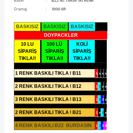
Baskı
B22 İKİ TARAF İKİ RENK
Gramaj
1000 GR
BASKISIZ
BASKISIZ
BASKISIZ
DOYPACKLER
10 LU
100 LÜ
KOLİ
SİPARİŞ
SİPARİŞ
SİPARİŞ
TIKLA!!
TIKLA!!
TIKLA!!
1 RENK BASKILI TIKLA ! B11
1
x
x
x
2 RENK BASKILI TIKLA ! B12
1
2
x
x
3 RENK BASKILI TIKLA ! B13
1
2
3
x
2 RENK BASKILI TIKLA ! B21
1
x
2
x
4 RENK BASKILI B22 BURDASIN
1
2
3
4