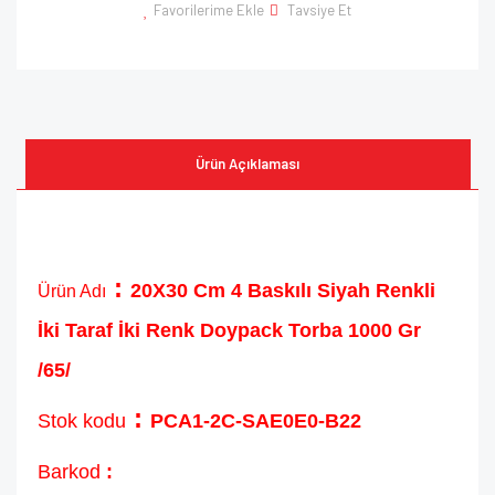
Favorilerime Ekle
Tavsiye Et
Ürün Açıklaması
:
20X30 Cm 4 Baskılı Siyah Renkli
Ürün Adı
İki Taraf İki Renk Doypack Torba 1000 Gr
/65/
:
Stok kodu
PCA1-2C-SAE0E0-B22
Barkod
: