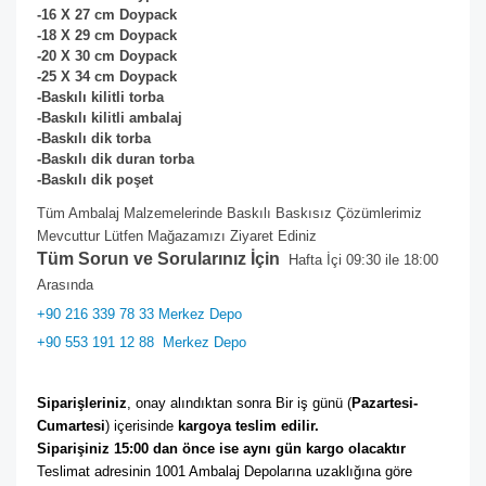
-16 X 27 cm
Doypack
-18 X 29 cm
Doypack
-20 X 30 cm
Doypack
-25 X 34 cm
Doypack
-Baskılı kilitli torba
-Baskılı kilitli ambalaj
-Baskılı dik torba
-Baskılı dik duran torba
-Baskılı dik poşet
Tüm Ambalaj Malzemelerinde Baskılı Baskısız Çözümlerimiz
Mevcuttur Lütfen Mağazamızı Ziyaret Ediniz
Tüm Sorun ve Sorularınız İçin
Hafta İçi 09:30 ile 18:00
Arasında
+90 216 339 78 33 Merkez Depo
+90 553 191 12 88
Merkez Depo
Siparişleriniz
, onay alındıktan sonra Bir iş günü (
Pazartesi-
Cumartesi
) içerisinde 
kargoya teslim edilir. 
Siparişiniz 15:00 dan önce ise aynı gün kargo olacaktır
Teslimat adresinin 1001 Ambalaj Depolarına uzaklığına göre 