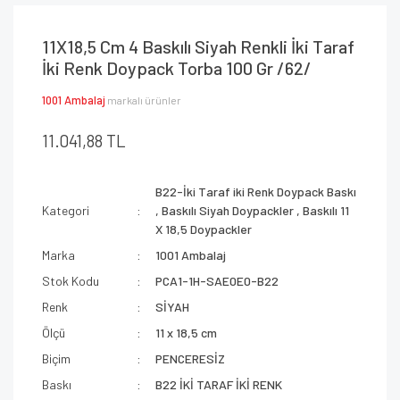
11X18,5 Cm 4 Baskılı Siyah Renkli İki Taraf
İki Renk Doypack Torba 100 Gr /62/
1001 Ambalaj
markalı ürünler
11.041,88 TL
B22-İki Taraf iki Renk Doypack Baskı
Kategori
,
Baskılı Siyah Doypackler
,
Baskılı 11
X 18,5 Doypackler
Marka
1001 Ambalaj
Stok Kodu
PCA1-1H-SAE0E0-B22
Renk
SİYAH
Ölçü
11 x 18,5 cm
Biçim
PENCERESİZ
Baskı
B22 İKİ TARAF İKİ RENK