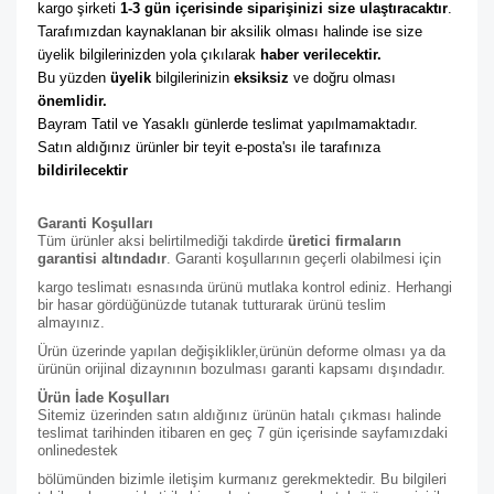
kargo şirketi
 1-3 gün içerisinde siparişinizi size ulaştıracaktır
. 
Tarafımızdan kaynaklanan bir aksilik olması halinde ise size 
üyelik bilgilerinizden yola çıkılarak 
haber verilecektir. 
Bu yüzden 
üyelik
 bilgilerinizin 
eksiksiz
 ve doğru olması 
önemlidir. 
Bayram Tatil ve Yasaklı günlerde teslimat yapılmamaktadır. 
Satın aldığınız ürünler bir teyit e-posta'sı ile tarafınıza 
bildirilecektir
Garanti Koşulları
Tüm ürünler aksi belirtilmediği takdirde
üretici firmaların
garantisi altındadır
. Garanti koşullarının geçerli olabilmesi için
kargo teslimatı esnasında ürünü mutlaka kontrol ediniz. Herhangi
bir hasar gördüğünüzde tutanak tutturarak ürünü teslim
almayınız.
Ürün üzerinde yapılan değişiklikler,ürünün deforme olması ya da
ürünün orijinal dizaynının bozulması garanti kapsamı dışındadır.
Ürün İade Koşulları
Sitemiz üzerinden satın aldığınız ürünün hatalı çıkması halinde
teslimat tarihinden itibaren en geç 7 gün içerisinde sayfamızdaki
online
destek
bölümünden bizimle iletişim kurmanız gerekmektedir. Bu bilgileri