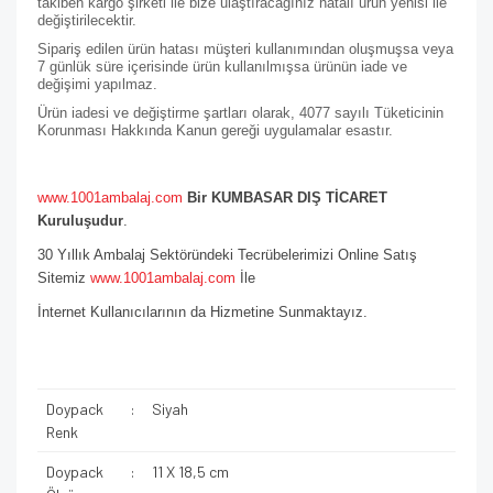
takiben kargo şirketi ile bize ulaştıracağınız hatalı ürün yenisi ile
değiştirilecektir.
Sipariş edilen ürün hatası müşteri kullanımından oluşmuşsa veya
7 günlük süre içerisinde ürün kullanılmışsa ürünün iade ve
değişimi yapılmaz.
Ürün iadesi ve değiştirme şartları olarak, 4077 sayılı Tüketicinin
Korunması Hakkında Kanun gereği uygulamalar esastır.
www.1001ambalaj.com
Bir KUMBASAR DIŞ TİCARET
Kuruluşudur
.
30 Yıllık Ambalaj Sektöründeki Tecrübelerimizi Online Satış
Sitemiz
www.1001ambalaj.com
İle
İnternet Kullanıcılarının da Hizmetine Sunmaktayız.
Doypack
:
Siyah
Renk
Doypack
:
11 X 18,5 cm