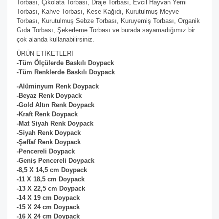
Torbası, Çikolata Torbası, Draje Torbası, Evcil Hayvan Yemi
Torbası, Kahve Torbası, Kese Kağıdı, Kurutulmuş Meyve
Torbası, Kurutulmuş Sebze Torbası, Kuruyemiş Torbası, Organik
Gıda Torbası, Şekerleme Torbası ve burada sayamadığımız bir
çok alanda kullanabilirsiniz.
ÜRÜN ETİKETLERİ
-Tüm Ölçülerde Baskılı Doypack
-Tüm Renklerde Baskılı Doypack
-Alüminyum Renk Doypack
-Beyaz
Renk Doypack
-Gold Altın
Renk Doypack
-Kraft
Renk Doypack
-Mat Siyah
Renk Doypack
-Siyah
Renk Doypack
-Şeffaf
Renk Doypack
-Pencereli Doypack
-Geniş Pencereli Doypack
-8,5 X 14,5 cm Doypack
-11 X 18,5 cm
Doypack
-13 X 22,5 cm
Doypack
-14 X 19 cm
Doypack
-15 X 24 cm
Doypack
-16 X 24 cm
Doypack