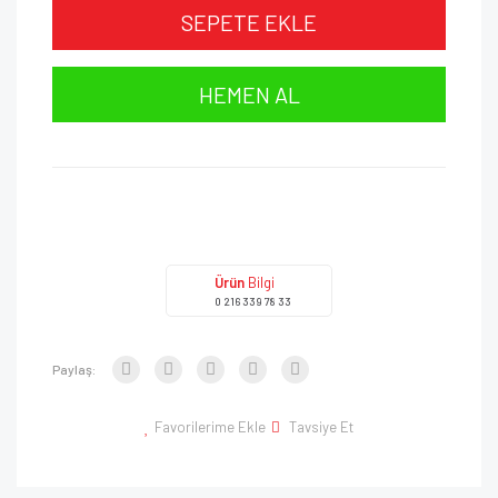
SEPETE EKLE
HEMEN AL
Ürün
Bilgi
0 216 339 78 33
Paylaş:
Favorilerime Ekle
Tavsiye Et