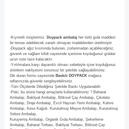
-Kıymetli müşterimiz.
Doypack ambalaj
her türlü gıda maddesi
ile temas edebilecek zararlı olmayan maddelerden üretilmiştir.
-Doypack ağız kısmında bulunan, zorlanmadan açabileceğiniz,
güvenli ve sağlam kilidi sayesinde içerisine koyduğunuz gıdalar
uzun süre taze kalacaktır.
-Yırtılmalara karşı dayanıklı olması sebebiyle içine koyduğunuz
ürünlerin nakliyesini sorunsuz bir şekilde sağlayabilirsiniz.
Dik duran formu sayesinde
Baskılı DOYPACK
mağaza
raflarınızda güvenle sergileyebilirsiniz.
-Tüm Ölçülerde Dilediğiniz Şekilde Baskı Uygulanabilir
-Peki, bu ürünü hangi amaçlarla kullanabilirsiniz ? Baharat
Ambalajı, Bakliyat Ambalajı, Bitkisel Çay Ambalajı, Çikolata
Ambalajı, Draje Ambalajı, Evcil Hayvan Yemi Ambalajı, Kahve
Ambalajı, Kese Kağıdı, Kurutulmuş Meyve Ambalajı, Kurutulmuş
Sebze Ambalajı,
Kuruyemiş Ambalajı, Organik Gıda Ambalajı, Şekerleme
Ambalajı, Baharat Torbası, Bakliyat Torbası, Bitkisel Çay