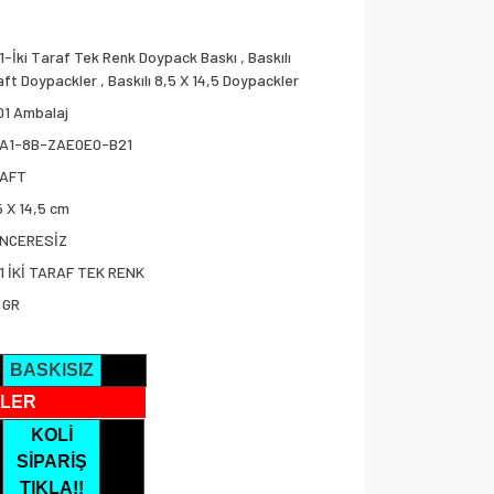
1-İki Taraf Tek Renk Doypack Baskı
,
Baskılı
aft Doypackler
,
Baskılı 8,5 X 14,5 Doypackler
01 Ambalaj
A1-8B-ZAE0E0-B21
AFT
5 X 14,5 cm
NCERESİZ
1 İKİ TARAF TEK RENK
 GR
BASKISIZ
LER
KOLİ
SİPARİŞ
TIKLA!!