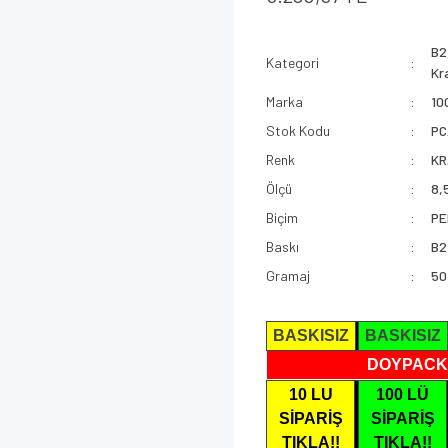
B2
Kategori
Kr
Marka
10
Stok Kodu
PC
Renk
KR
Ölçü
8,
Biçim
PE
Baskı
B2
Gramaj
50
BASKISIZ
BASKISIZ
DOYPACK
10 LU
100 LÜ
SİPARİŞ
SİPARİŞ
TIKLA!!
TIKLA!!