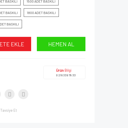
DET BASKILI
1500 ADET BASKILI
DET BASKILI
1800 ADET BASKILI
DET BASKILI
ETE EKLE
HEMEN AL
Ürün
Bilgi
0 216 339 78 33
Tavsiye Et