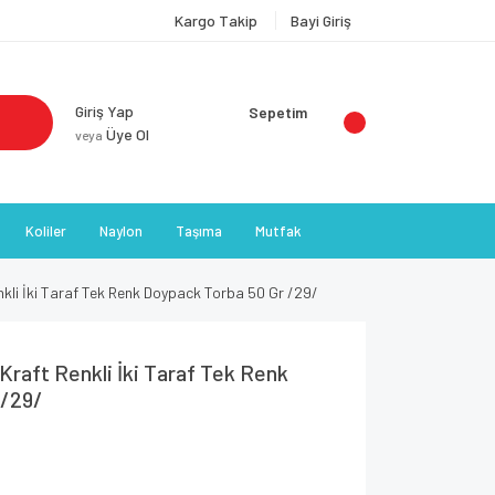
Kargo Takip
Bayi Giriş
Giriş Yap
Sepetim
Üye Ol
veya
Koliler
Naylon
Taşıma
Mutfak
nkli İki Taraf Tek Renk Doypack Torba 50 Gr /29/
 Kraft Renkli İki Taraf Tek Renk
 /29/