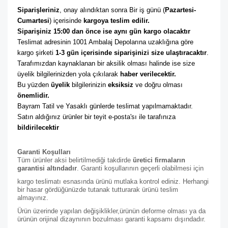
Siparişleriniz
, onay alındıktan sonra Bir iş günü (
Pazartesi-
Cumartesi
) içerisinde 
kargoya teslim edilir. 
Siparişiniz 15:00 dan önce ise aynı gün kargo olacaktır
Teslimat adresinin 1001 Ambalaj Depolarına uzaklığına göre 
kargo şirketi
 1-3 gün içerisinde siparişinizi size ulaştıracaktır
. 
Tarafımızdan kaynaklanan bir aksilik olması halinde ise size 
üyelik bilgilerinizden yola çıkılarak 
haber verilecektir. 
Bu yüzden 
üyelik
 bilgilerinizin 
eksiksiz
 ve doğru olması 
önemlidir. 
Bayram Tatil ve Yasaklı günlerde teslimat yapılmamaktadır. 
Satın aldığınız ürünler bir teyit e-posta'sı ile tarafınıza 
bildirilecektir
Garanti Koşulları
Tüm ürünler aksi belirtilmediği takdirde
üretici firmaların
garantisi altındadır
. Garanti koşullarının geçerli olabilmesi için
kargo teslimatı esnasında ürünü mutlaka kontrol ediniz. Herhangi
bir hasar gördüğünüzde tutanak tutturarak ürünü teslim
almayınız.
Ürün üzerinde yapılan değişiklikler,ürünün deforme olması ya da
ürünün orijinal dizaynının bozulması garanti kapsamı dışındadır.