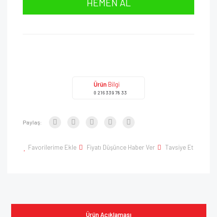
HEMEN AL
Ürün
Bilgi
0 216 339 78 33
Paylaş:
Favorilerime Ekle
Fiyatı Düşünce Haber Ver
Tavsiye Et
Ürün Açıklaması