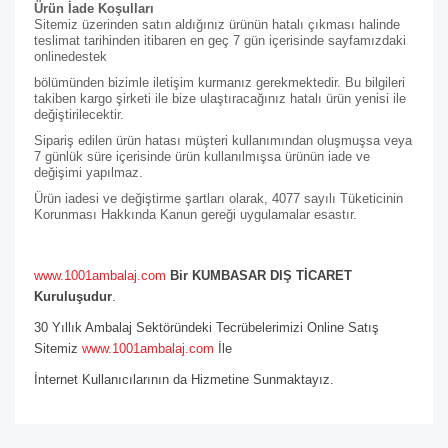
Ürün İade Koşulları
Sitemiz üzerinden satın aldığınız ürünün hatalı çıkması halinde
teslimat tarihinden itibaren en geç 7 gün içerisinde sayfamızdaki
online
destek
bölümünden bizimle iletişim kurmanız gerekmektedir. Bu bilgileri
takiben kargo şirketi ile bize ulaştıracağınız hatalı ürün yenisi ile
değiştirilecektir.
Sipariş edilen ürün hatası müşteri kullanımından oluşmuşsa veya
7 günlük süre içerisinde ürün kullanılmışsa ürünün iade ve
değişimi yapılmaz.
Ürün iadesi ve değiştirme şartları olarak, 4077 sayılı Tüketicinin
Korunması Hakkında Kanun gereği uygulamalar esastır.
www.1001ambalaj.com
Bir KUMBASAR DIŞ TİCARET
Kuruluşudur
.
30 Yıllık Ambalaj Sektöründeki Tecrübelerimizi Online Satış
Sitemiz
www.1001ambalaj.com
İle
İnternet Kullanıcılarının da Hizmetine Sunmaktayız.