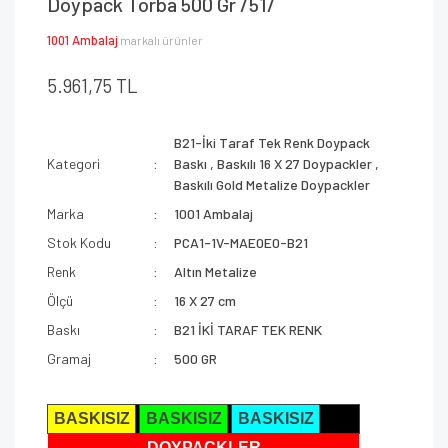
Doypack Torba 500 Gr /51/
1001 Ambalaj
markalı ürünler
5.961,75 TL
B21-İki Taraf Tek Renk Doypack
Kategori
Baskı
,
Baskılı 16 X 27 Doypackler
,
Baskılı Gold Metalize Doypackler
Marka
1001 Ambalaj
Stok Kodu
PCA1-1V-MAE0E0-B21
Renk
Altın Metalize
Ölçü
16 X 27 cm
Baskı
B21 İKİ TARAF TEK RENK
Gramaj
500 GR
BASKISIZ
BASKISIZ
BASKISIZ
DOYPACKLER