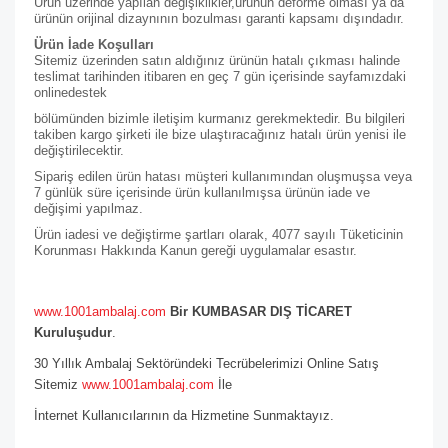
Ürün üzerinde yapılan değişiklikler,ürünün deforme olması ya da
ürünün orijinal dizaynının bozulması garanti kapsamı dışındadır.
Ürün İade Koşulları
Sitemiz üzerinden satın aldığınız ürünün hatalı çıkması halinde
teslimat tarihinden itibaren en geç 7 gün içerisinde sayfamızdaki
online
destek
bölümünden bizimle iletişim kurmanız gerekmektedir. Bu bilgileri
takiben kargo şirketi ile bize ulaştıracağınız hatalı ürün yenisi ile
değiştirilecektir.
Sipariş edilen ürün hatası müşteri kullanımından oluşmuşsa veya
7 günlük süre içerisinde ürün kullanılmışsa ürünün iade ve
değişimi yapılmaz.
Ürün iadesi ve değiştirme şartları olarak, 4077 sayılı Tüketicinin
Korunması Hakkında Kanun gereği uygulamalar esastır.
www.1001ambalaj.com
Bir KUMBASAR DIŞ TİCARET
Kuruluşudur
.
30 Yıllık Ambalaj Sektöründeki Tecrübelerimizi Online Satış
Sitemiz
www.1001ambalaj.com
İle
İnternet Kullanıcılarının da Hizmetine Sunmaktayız.