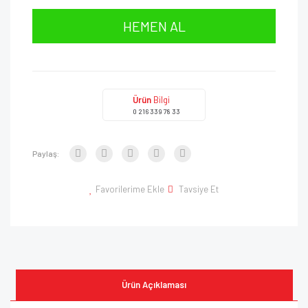
HEMEN AL
Ürün
Bilgi
0 216 339 78 33
Paylaş:
Favorilerime Ekle
Tavsiye Et
Ürün Açıklaması