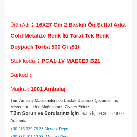
:
16X27 Cm 2 Baskılı Ön Şeffaf Arka
Ürün Adı
Gold Metalize Renk İki Taraf Tek Renk
Doypack Torba 500 Gr /51/
:
Stok kodu
PCA1-1V-MAE0E0-B21
Barkod
:
Marka
: 1001 Ambalaj
Tüm Ambalaj Malzemelerinde Baskılı Baskısız Çözümlerimiz
Mevcuttur Lütfen Mağazamızı Ziyaret Ediniz
Tüm Sorun ve Sorularınız İçin
Hafta İçi 09:30 ile 18:00
Arasında
+90 216 339 78 33 Merkez Depo
+90 553 191 12 88
Merkez Depo