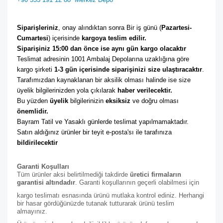
Siparişleriniz
, onay alındıktan sonra Bir iş günü (
Pazartesi-
Cumartesi
) içerisinde 
kargoya teslim edilir. 
Siparişiniz 15:00 dan önce ise aynı gün kargo olacaktır
Teslimat adresinin 1001 Ambalaj Depolarına uzaklığına göre 
kargo şirketi
 1-3 gün içerisinde siparişinizi size ulaştıracaktır
. 
Tarafımızdan kaynaklanan bir aksilik olması halinde ise size 
üyelik bilgilerinizden yola çıkılarak 
haber verilecektir. 
Bu yüzden 
üyelik
 bilgilerinizin 
eksiksiz
 ve doğru olması 
önemlidir. 
Bayram Tatil ve Yasaklı günlerde teslimat yapılmamaktadır. 
Satın aldığınız ürünler bir teyit e-posta'sı ile tarafınıza 
bildirilecektir
Garanti Koşulları
Tüm ürünler aksi belirtilmediği takdirde
üretici firmaların
garantisi altındadır
. Garanti koşullarının geçerli olabilmesi için
kargo teslimatı esnasında ürünü mutlaka kontrol ediniz. Herhangi
bir hasar gördüğünüzde tutanak tutturarak ürünü teslim
almayınız.