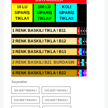
10 LU
100 LÜ
KOLİ
SİPARİŞ
SİPARİŞ
SİPARİŞ
TIKLA!!
TIKLA!!
TIKLA!!
1 RENK BASKILI TIKLA ! B11
1
x
x
x
2 RENK BASKILI TIKLA ! B12
1
2
x
x
3 RENK BASKILI TIKLA ! B13
1
2
3
x
2 RENK BASKILI B21 BURDASIN
1
x
2
x
4 RENK BASKILI TIKLA ! B22
1
2
3
4
Seçenekler
100 ADET BASKILI
200 ADET BASKILI
300 ADET BASKILI
400 ADET BASKILI