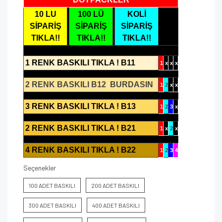
10 LU
100 LÜ
KOLİ
SİPARİŞ
SİPARİŞ
SİPARİŞ
TIKLA!!
TIKLA!!
TIKLA!!
1 RENK BASKILI TIKLA ! B11
1
x
x
x
2 RENK BASKILI B12 BURDASIN
1
2
x
x
3 RENK BASKILI TIKLA ! B13
1
2
3
x
2 RENK BASKILI TIKLA ! B21
1
x
2
x
4 RENK BASKILI TIKLA ! B22
1
2
3
4
Seçenekler
100 ADET BASKILI
200 ADET BASKILI
300 ADET BASKILI
400 ADET BASKILI