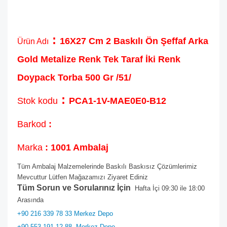
:
16X27 Cm 2 Baskılı Ön Şeffaf Arka
Ürün Adı
Gold Metalize Renk Tek Taraf İki Renk
Doypack Torba 500 Gr /51/
:
Stok kodu
PCA1-1V-MAE0E0-B12
Barkod
:
Marka
: 1001 Ambalaj
Tüm Ambalaj Malzemelerinde Baskılı Baskısız Çözümlerimiz
Mevcuttur Lütfen Mağazamızı Ziyaret Ediniz
Tüm Sorun ve Sorularınız İçin
Hafta İçi 09:30 ile 18:00
Arasında
+90 216 339 78 33 Merkez Depo
+90 553 191 12 88
Merkez Depo