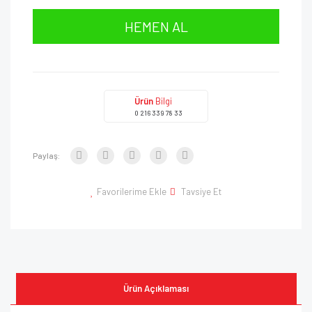
HEMEN AL
Ürün
Bilgi
0 216 339 78 33
Paylaş:
Favorilerime Ekle
Tavsiye Et
Ürün Açıklaması