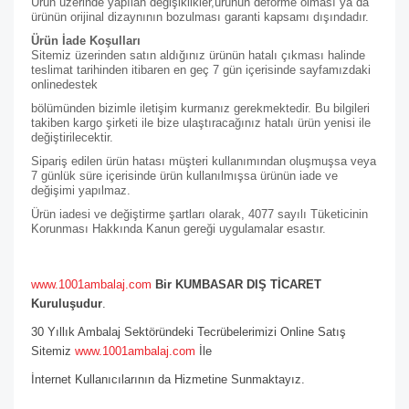
Ürün üzerinde yapılan değişiklikler,ürünün deforme olması ya da
ürünün orijinal dizaynının bozulması garanti kapsamı dışındadır.
Ürün İade Koşulları
Sitemiz üzerinden satın aldığınız ürünün hatalı çıkması halinde
teslimat tarihinden itibaren en geç 7 gün içerisinde sayfamızdaki
online
destek
bölümünden bizimle iletişim kurmanız gerekmektedir. Bu bilgileri
takiben kargo şirketi ile bize ulaştıracağınız hatalı ürün yenisi ile
değiştirilecektir.
Sipariş edilen ürün hatası müşteri kullanımından oluşmuşsa veya
7 günlük süre içerisinde ürün kullanılmışsa ürünün iade ve
değişimi yapılmaz.
Ürün iadesi ve değiştirme şartları olarak, 4077 sayılı Tüketicinin
Korunması Hakkında Kanun gereği uygulamalar esastır.
www.1001ambalaj.com
Bir KUMBASAR DIŞ TİCARET
Kuruluşudur
.
30 Yıllık Ambalaj Sektöründeki Tecrübelerimizi Online Satış
Sitemiz
www.1001ambalaj.com
İle
İnternet Kullanıcılarının da Hizmetine Sunmaktayız.