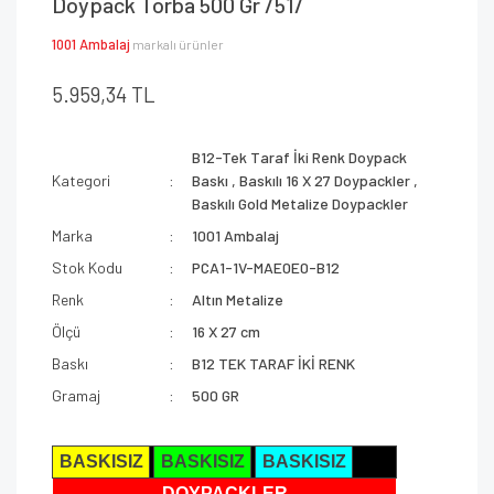
Doypack Torba 500 Gr /51/
1001 Ambalaj
markalı ürünler
5.959,34 TL
B12-Tek Taraf İki Renk Doypack
Kategori
Baskı
,
Baskılı 16 X 27 Doypackler
,
Baskılı Gold Metalize Doypackler
Marka
1001 Ambalaj
Stok Kodu
PCA1-1V-MAE0E0-B12
Renk
Altın Metalize
Ölçü
16 X 27 cm
Baskı
B12 TEK TARAF İKİ RENK
Gramaj
500 GR
BASKISIZ
BASKISIZ
BASKISIZ
DOYPACKLER