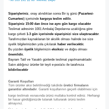
Siparişleriniz
, onay alındıktan sonra Bir iş günü (
Pazartesi-
Cumartesi
) içerisinde 
kargoya teslim edilir. 
Siparişiniz 15:00 dan önce ise aynı gün kargo olacaktır
Teslimat adresinin 1001 Ambalaj Depolarına uzaklığına göre 
kargo şirketi
 1-3 gün içerisinde siparişinizi size ulaştıracaktır
. 
Tarafımızdan kaynaklanan bir aksilik olması halinde ise size 
üyelik bilgilerinizden yola çıkılarak 
haber verilecektir. 
Bu yüzden 
üyelik
 bilgilerinizin 
eksiksiz
 ve doğru olması 
önemlidir. 
Bayram Tatil ve Yasaklı günlerde teslimat yapılmamaktadır. 
Satın aldığınız ürünler bir teyit e-posta'sı ile tarafınıza 
bildirilecektir
Garanti Koşulları
Tüm ürünler aksi belirtilmediği takdirde
üretici firmaların
garantisi altındadır
. Garanti koşullarının geçerli olabilmesi için
kargo teslimatı esnasında ürünü mutlaka kontrol ediniz. Herhangi
bir hasar gördüğünüzde tutanak tutturarak ürünü teslim
almayınız.