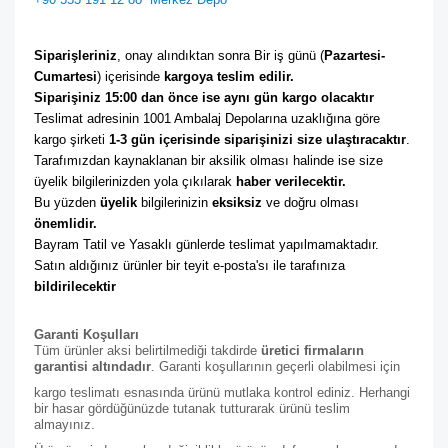
Siparişleriniz
, onay alındıktan sonra Bir iş günü (
Pazartesi-
Cumartesi
) içerisinde 
kargoya teslim edilir. 
Siparişiniz 15:00 dan önce ise aynı gün kargo olacaktır
Teslimat adresinin 1001 Ambalaj Depolarına uzaklığına göre 
kargo şirketi
 1-3 gün içerisinde siparişinizi size ulaştıracaktır
. 
Tarafımızdan kaynaklanan bir aksilik olması halinde ise size 
üyelik bilgilerinizden yola çıkılarak 
haber verilecektir. 
Bu yüzden 
üyelik
 bilgilerinizin 
eksiksiz
 ve doğru olması 
önemlidir. 
Bayram Tatil ve Yasaklı günlerde teslimat yapılmamaktadır. 
Satın aldığınız ürünler bir teyit e-posta'sı ile tarafınıza 
bildirilecektir
Garanti Koşulları
Tüm ürünler aksi belirtilmediği takdirde
üretici firmaların
garantisi altındadır
. Garanti koşullarının geçerli olabilmesi için
kargo teslimatı esnasında ürünü mutlaka kontrol ediniz. Herhangi
bir hasar gördüğünüzde tutanak tutturarak ürünü teslim
almayınız.