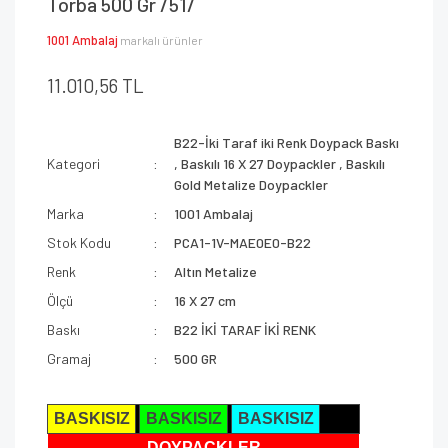
Torba 500 Gr /51/
1001 Ambalaj
markalı ürünler
11.010,56 TL
B22-İki Taraf iki Renk Doypack Baskı
Kategori
,
Baskılı 16 X 27 Doypackler
,
Baskılı
Gold Metalize Doypackler
Marka
1001 Ambalaj
Stok Kodu
PCA1-1V-MAE0E0-B22
Renk
Altın Metalize
Ölçü
16 X 27 cm
Baskı
B22 İKİ TARAF İKİ RENK
Gramaj
500 GR
BASKISIZ
BASKISIZ
BASKISIZ
DOYPACKLER