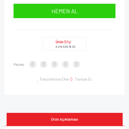
HEMEN AL
Ürün
Bilgi
0 216 339 78 33
Paylaş:
Favorilerime Ekle
Tavsiye Et
Ürün Açıklaması