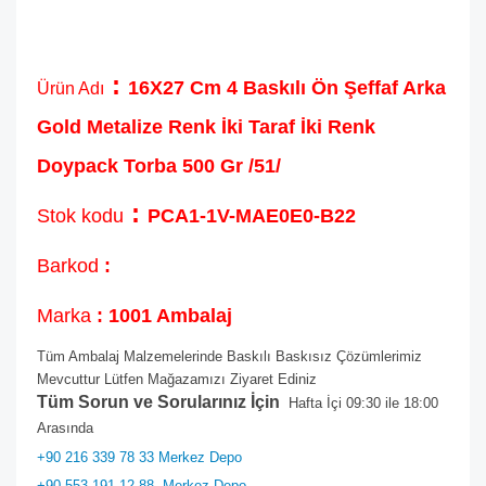
:
16X27 Cm 4 Baskılı Ön Şeffaf Arka
Ürün Adı
Gold Metalize Renk İki Taraf İki Renk
Doypack Torba 500 Gr /51/
:
Stok kodu
PCA1-1V-MAE0E0-B22
Barkod
:
Marka
: 1001 Ambalaj
Tüm Ambalaj Malzemelerinde Baskılı Baskısız Çözümlerimiz
Mevcuttur Lütfen Mağazamızı Ziyaret Ediniz
Tüm Sorun ve Sorularınız İçin
Hafta İçi 09:30 ile 18:00
Arasında
+90 216 339 78 33 Merkez Depo
+90 553 191 12 88
Merkez Depo