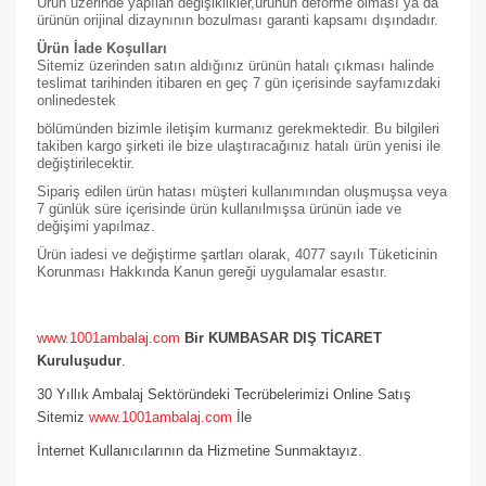
Ürün üzerinde yapılan değişiklikler,ürünün deforme olması ya da
ürünün orijinal dizaynının bozulması garanti kapsamı dışındadır.
Ürün İade Koşulları
Sitemiz üzerinden satın aldığınız ürünün hatalı çıkması halinde
teslimat tarihinden itibaren en geç 7 gün içerisinde sayfamızdaki
online
destek
bölümünden bizimle iletişim kurmanız gerekmektedir. Bu bilgileri
takiben kargo şirketi ile bize ulaştıracağınız hatalı ürün yenisi ile
değiştirilecektir.
Sipariş edilen ürün hatası müşteri kullanımından oluşmuşsa veya
7 günlük süre içerisinde ürün kullanılmışsa ürünün iade ve
değişimi yapılmaz.
Ürün iadesi ve değiştirme şartları olarak, 4077 sayılı Tüketicinin
Korunması Hakkında Kanun gereği uygulamalar esastır.
www.1001ambalaj.com
Bir KUMBASAR DIŞ TİCARET
Kuruluşudur
.
30 Yıllık Ambalaj Sektöründeki Tecrübelerimizi Online Satış
Sitemiz
www.1001ambalaj.com
İle
İnternet Kullanıcılarının da Hizmetine Sunmaktayız.